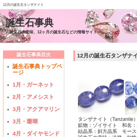
12月の誕生石タンザナイト
誕生石事典
～誕生石の意味、12ヶ月の誕生石などの情報サイト～
誕生石事典目次
12月の誕生石タンザナ
誕生石事典トップペ
ージ
1月・ガーネット
2月・アメシスト
3月・アクアマリン
タンザナイト（Tanzanite
3月・珊瑚
鉱物：ゾイサイト 和名：
結晶系：斜方晶系 モース
4月・ダイヤモンド