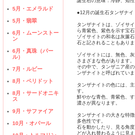
誕生石の意味：冷静、知性
5月・エメラルド
●12月の誕生石タンザナ
5月・翡翠
タンザナイトは、ゾイサイ
ら青紫色、紫色を示す宝石
6月・ムーンストー
ゾイサイトの和名は灰簾石
ン
石と記されることもありま
6月・真珠（パー
ゾイサイトには、無色、灰
ル）
さまざまな色があります。
その中で、タンザニア産の
7月・ルビー
ンザナイトと呼ばれていま
8月・ペリドット
タンザナイトの色には、主
す。
8月・サードオニキ
鮮やかな青色、青紫色、す
ス
濃さが異なります。
9月・サファイア
タンザナイトの大きな特徴
多色性です。
10月・オパール
石を動かしたり、見る角度
どが入れ替わるように見え