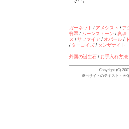
さい。
ガーネット
/
アメシスト
/
ア
翡翠
/
ムーンストーン
/
真珠
ス
/
サファイア
/
オパール
/
/
ターコイズ
/
タンザナイト
外国の誕生石
/
お手入れ方法
Copyright (C) 2
※当サイトのテキスト・画