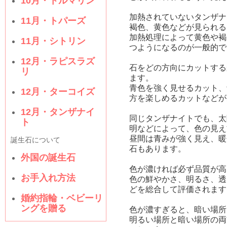
10月・トルマリン
加熱されていないタンザナ
11月・トパーズ
褐色、黄色などが見られる
加熱処理によって黄色や褐
11月・シトリン
つようになるのが一般的で
12月・ラピスラズ
石をどの方向にカットする
リ
ます。
青色を強く見せるカット、
12月・ターコイズ
方を楽しめるカットなどが
12月・タンザナイ
同じタンザナイトでも、太
ト
明などによって、色の見え
昼間は青みが強く見え、暖
誕生石について
石もあります。
外国の誕生石
色が濃ければ必ず品質が高
お手入れ方法
色の鮮やかさ、明るさ、透
どを総合して評価されます
婚約指輪・ベビーリ
ングを贈る
色が濃すぎると、暗い場所
明るい場所と暗い場所の両