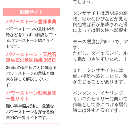
でしょう。
関連サイト
タンザナイトは透明度の高
物、細かなひびなどが見ら
パワーストーン意味事典
内包物は石が形成された過
パワーストーンの意味や特
によっては耐久性へ影響す
徴などを1つずつ解説してい
るパワーストーン総合サイ
モース硬度は約6～7で、
トです。
す。
ただし、ダイヤモンド、ル
パワーストーン・天然石
り傷がつきやすいため、丁
誕生石の意味効果 365日
365日の誕生日ごとに異なる
また、タンザナイトには一
パワーストーンの意味と効
硬い場所へ落としたり、角
果を詳しく解説していま
が生じることがあります。
す。
パワーストーン効果意味
ペンダント、イヤリング、
一覧サイト
くいアクセサリーに向いて
指輪として身につける場合
願い事や悩み別に、最適な
時には外すと安心です。
パワーストーンを探せる効
果別の一覧サイトです。