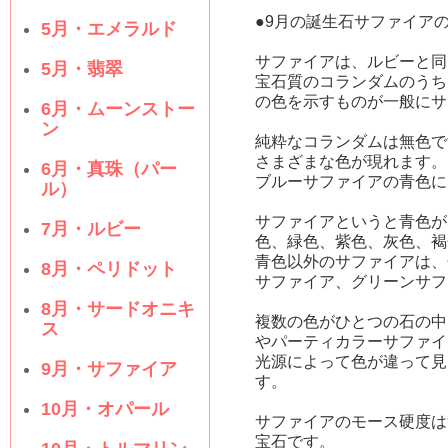
●9月の誕生石サファイア
5月・エメラルド
サファイアは、ルビーと同
5月・翡翠
宝石質のコランダムのうち
の色を示すものが一般にサ
6月・ムーンストー
ン
純粋なコランダムは無色で
さまざまな色が現れます。
6月・真珠（パー
ブルーサファイアの青色に
ル）
サファイアというと青色が
7月・ルビー
色、緑色、紫色、灰色、褐
青色以外のサファイアは、
8月・ペリドット
サファイア、グリーンサフ
8月・サードオニキ
複数の色がひとつの石の中
ス
やパーティカラーサファイ
光源によって色が違って見
9月・サファイア
す。
10月・オパール
サファイアのモース硬度は
宝石です。