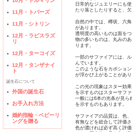
10月・トルマリン
日常的なジュエリーにも使
たり落としたりすると、欠
11月・トパーズ
自然の中では、樽状、六角
11月・シトリン
があります。
透明度の高いものは面をつ
12月・ラピスラズ
物の多いものは、丸みのあ
リ
ります。
12月・ターコイズ
一部のサファイアには、ル
んでいます。
12月・タンザナイ
このような石をカボション
ト
が浮かび上がることがあり
誕生石について
この光の現象はスター効果
外国の誕生石
を示すものはスターサファ
一般には6本の光条が見ら
お手入れ方法
を示すものもあります。
婚約指輪・ベビーリ
サファイアの品質は、色、
ングを贈る
有無などを総合して評価さ
色が濃ければ必ず高く評価