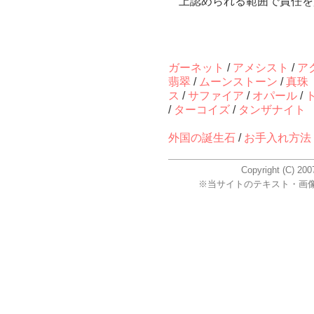
上認められる範囲で責任を
ガーネット
/
アメシスト
/
ア
翡翠
/
ムーンストーン
/
真珠
ス
/
サファイア
/
オパール
/
/
ターコイズ
/
タンザナイト
外国の誕生石
/
お手入れ方法
Copyright (C) 2
※当サイトのテキスト・画