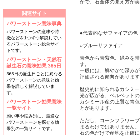
かで、石全体の見え方が美
関連サイト
パワーストーン意味事典
パワーストーンの意味や特
●代表的なサファイアの色
徴などを1つずつ解説してい
るパワーストーン総合サイ
○ブルーサファイア
トです。
青色から青紫色、緑みを帯
パワーストーン・天然石
す。
誕生石の意味効果 365日
一般には、鮮やかで深みが
365日の誕生日ごとに異なる
評価される傾向があります
パワーストーンの意味と効
果を詳しく解説していま
歴史的に知られるカシミー
す。
光が広がる、ベルベットの
パワーストーン効果意味
カシミール産の上質な青色
一覧サイト
とがあります。
願い事や悩み別に、最適な
ただし、コーンフラワーブ
パワーストーンを探せる効
まるわけではありません。
果別の一覧サイトです。
石の色だけで産地を正確に