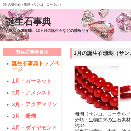
3月の誕生石・珊瑚（サンゴ、コーラル）
誕生石事典
～誕生石の意味、12ヶ月の誕生石などの情報サイト～
誕生石事典目次
3月の誕生石珊瑚（サン
誕生石事典トップペ
ージ
1月・ガーネット
2月・アメシスト
3月・アクアマリン
珊瑚（サンゴ、コーラル／C
3月・珊瑚
分類：生物由来の宝石素材
約3.5
4月・ダイヤモンド