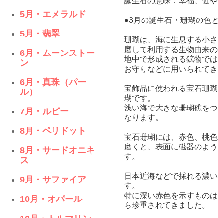
誕生石の意味：幸福、健や
5月・エメラルド
●3月の誕生石・珊瑚の色
5月・翡翠
珊瑚は、海に生息する小さ
磨して利用する生物由来の
6月・ムーンストー
地中で形成される鉱物では
ン
お守りなどに用いられてき
6月・真珠（パー
宝飾品に使われる宝石珊瑚
ル）
瑚です。
浅い海で大きな珊瑚礁をつ
7月・ルビー
なります。
8月・ペリドット
宝石珊瑚には、赤色、桃色
磨くと、表面に磁器のよう
8月・サードオニキ
す。
ス
日本近海などで採れる濃い
9月・サファイア
す。
特に深い赤色を示すものは
10月・オパール
ら珍重されてきました。