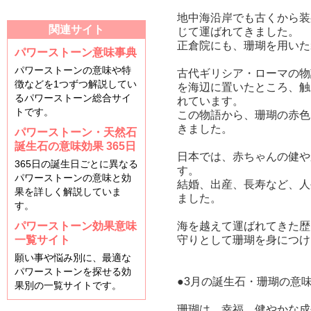
地中海沿岸でも古くから装
関連サイト
じて運ばれてきました。
正倉院にも、珊瑚を用いた
パワーストーン意味事典
パワーストーンの意味や特
古代ギリシア・ローマの物
徴などを1つずつ解説してい
を海辺に置いたところ、触
るパワーストーン総合サイ
れています。
トです。
この物語から、珊瑚の赤色
きました。
パワーストーン・天然石
誕生石の意味効果 365日
日本では、赤ちゃんの健や
365日の誕生日ごとに異なる
す。
パワーストーンの意味と効
結婚、出産、長寿など、人
果を詳しく解説していま
ました。
す。
パワーストーン効果意味
海を越えて運ばれてきた歴
一覧サイト
守りとして珊瑚を身につけ
願い事や悩み別に、最適な
パワーストーンを探せる効
●3月の誕生石・珊瑚の意
果別の一覧サイトです。
珊瑚は、幸福、健やかな成