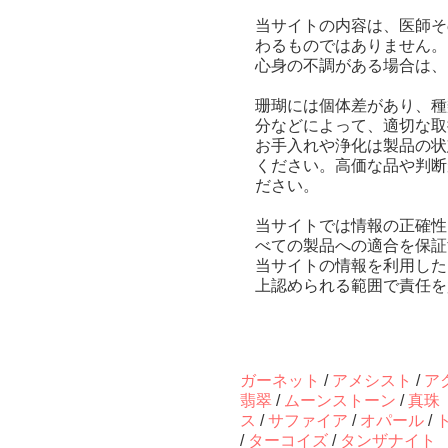
当サイトの内容は、医師そ
わるものではありません。
心身の不調がある場合は、
珊瑚には個体差があり、種
分などによって、適切な取
お手入れや浄化は製品の状
ください。高価な品や判断
ださい。
当サイトでは情報の正確性
べての製品への適合を保証
当サイトの情報を利用した
上認められる範囲で責任を
ガーネット
/
アメシスト
/
ア
翡翠
/
ムーンストーン
/
真珠
ス
/
サファイア
/
オパール
/
/
ターコイズ
/
タンザナイト