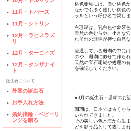
10月・トルマリン
桃色珊瑚には、淡い桃色か
なかでも淡く優しい桃色の
11月・トパーズ
ラルという呼び名で親しま
11月・シトリン
白珊瑚は、乳白色や象牙色
天然の色むらや、小さな穴
12月・ラピスラズ
れぞれの珊瑚が持つ自然な
リ
流通している珊瑚の中には
12月・ターコイズ
のや、珊瑚に似せて作られ
天然の宝石珊瑚や処理の有
12月・タンザナイ
を確認してください。
ト
誕生石について
外国の誕生石
●3月の誕生石・珊瑚のお
お手入れ方法
珊瑚は、日本では古くから
婚約指輪・ベビーリ
いられてきました。
ングを贈る
その美しい色と海から生ま
どを願う品として親しまれ