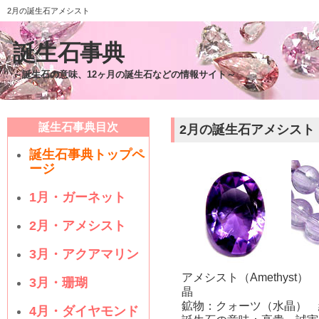
2月の誕生石アメシスト
誕生石事典
～誕生石の意味、12ヶ月の誕生石などの情報サイト～
誕生石事典目次
2月の誕生石アメシスト（A
誕生石事典トップペ
ージ
1月・ガーネット
2月・アメシスト
3月・アクアマリン
アメシスト（Amethys
3月・珊瑚
晶
鉱物：クォーツ（水晶） 
4月・ダイヤモンド