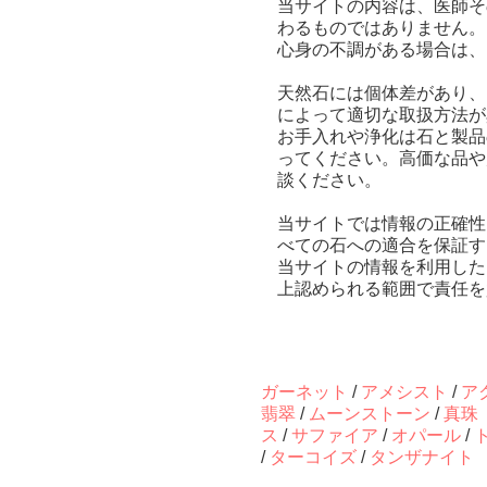
当サイトの内容は、医師そ
わるものではありません。
心身の不調がある場合は、
天然石には個体差があり、
によって適切な取扱方法が
お手入れや浄化は石と製品
ってください。高価な品や
談ください。
当サイトでは情報の正確性
べての石への適合を保証す
当サイトの情報を利用した
上認められる範囲で責任を
ガーネット
/
アメシスト
/
ア
翡翠
/
ムーンストーン
/
真珠
ス
/
サファイア
/
オパール
/
/
ターコイズ
/
タンザナイト