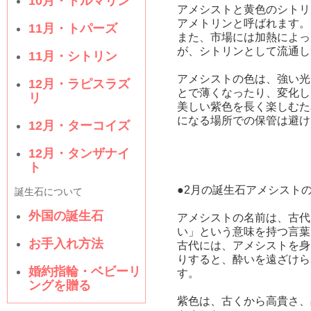
10月・トルマリン
アメシストと黄色のシトリ
アメトリンと呼ばれます。
11月・トパーズ
また、市場には加熱によっ
が、シトリンとして流通し
11月・シトリン
アメシストの色は、強い光
12月・ラピスラズ
とで薄くなったり、変化し
リ
美しい紫色を長く楽しむた
になる場所での保管は避け
12月・ターコイズ
12月・タンザナイ
ト
●2月の誕生石アメシスト
誕生石について
外国の誕生石
アメシストの名前は、古代
い」という意味を持つ言葉
お手入れ方法
古代には、アメシストを身
りすると、酔いを遠ざけら
婚約指輪・ベビーリ
す。
ングを贈る
紫色は、古くから高貴さ、