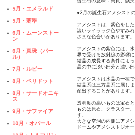
誕生石の意味：高貴、誠実
5月・エメラルド
●2月の誕生石アメシスト
5月・翡翠
アメシストは、紫色をした
淡いライラック色やすみれ
6月・ムーンストー
ざまな色合いがあります。
ン
アメシストの紫色には、水
6月・真珠（パー
界で受ける放射線の影響に
ル）
結晶の成長する条件によっ
晶の中に淡い部分と濃い部
7月・ルビー
アメシストは水晶の一種で
8月・ペリドット
結晶系は三方晶系に属しま
産出することがあります。
8月・サードオニキ
ス
透明度の高いものは宝石と
ものは原石、クラスター、
9月・サファイア
す。
大きな空洞の内側にアメシ
10月・オパール
ドームやアメシストジオー