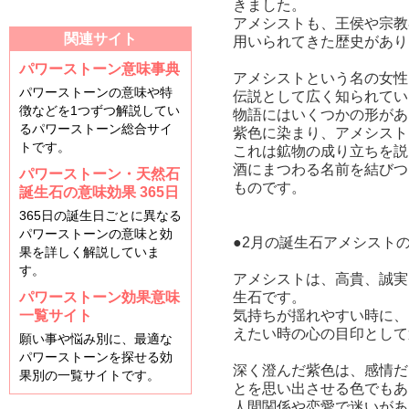
きました。
アメシストも、王侯や宗教
関連サイト
用いられてきた歴史があり
パワーストーン意味事典
アメシストという名の女性
パワーストーンの意味や特
伝説として広く知られてい
徴などを1つずつ解説してい
物語にはいくつかの形があ
るパワーストーン総合サイ
紫色に染まり、アメシスト
トです。
これは鉱物の成り立ちを説
酒にまつわる名前を結びつ
パワーストーン・天然石
ものです。
誕生石の意味効果 365日
365日の誕生日ごとに異なる
パワーストーンの意味と効
●2月の誕生石アメシスト
果を詳しく解説していま
す。
アメシストは、高貴、誠実
パワーストーン効果意味
生石です。
一覧サイト
気持ちが揺れやすい時に、
えたい時の心の目印として
願い事や悩み別に、最適な
パワーストーンを探せる効
深く澄んだ紫色は、感情だ
果別の一覧サイトです。
とを思い出させる色でもあ
人間関係や恋愛で迷いがあ