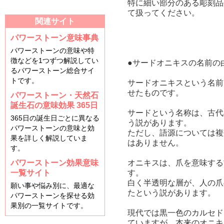
特に細い部分のある彫刻品
て扱ってください。
関連サイト
パワーストーン意味事典
パワーストーンの意味や特
徴などを1つずつ解説してい
●サードオニキスの名前の
るパワーストーン総合サイ
トです。
サードオニキスという名前
せたものです。
パワーストーン・天然石
誕生石の意味効果 365日
サードという名称は、古代
365日の誕生日ごとに異なる
う説があります。
パワーストーンの意味と効
ただし、語源については複
果を詳しく解説していま
はありません。
す。
パワーストーン効果意味
オニキスは、爪を意味する
一覧サイト
す。
白く半透明な層が、人の爪
願い事や悩み別に、最適な
たという説があります。
パワーストーンを探せる効
果別の一覧サイトです。
現代では黒一色のカルセド
ていますが、本来のオニキ