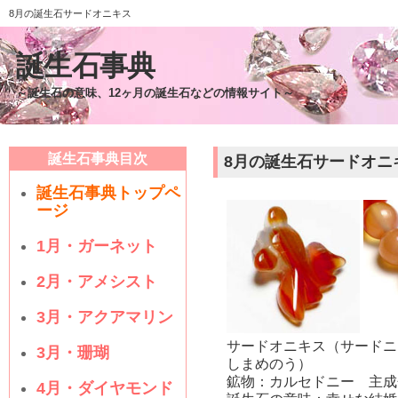
8月の誕生石サードオニキス
誕生石事典
～誕生石の意味、12ヶ月の誕生石などの情報サイト～
誕生石事典目次
8月の誕生石サードオニ
誕生石事典トップペ
ージ
1月・ガーネット
2月・アメシスト
3月・アクアマリン
サードオニキス（サードニク
3月・珊瑚
しまめのう）
鉱物：カルセドニー 主成
4月・ダイヤモンド