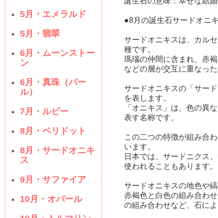
誕生石の意味：幸せな結婚
5月・エメラルド
●8月の誕生石サードオニ
5月・翡翠
サードオニキスは、カルセ
種です。
6月・ムーンストー
瑪瑙の仲間に含まれ、赤褐
ン
などの層が交互に重なった
6月・真珠（パー
サードオニキスの「サード
ル）
を表します。
「オニキス」は、色の異な
7月・ルビー
表す名称です。
8月・ペリドット
この二つの特徴が組み合わ
います。
8月・サードオニキ
日本では、サードニクス、
ス
使われることもあります。
9月・サファイア
サードオニキスの地色や縞
赤褐色と白色の組み合わせ
10月・オパール
の組み合わせなど、石によ