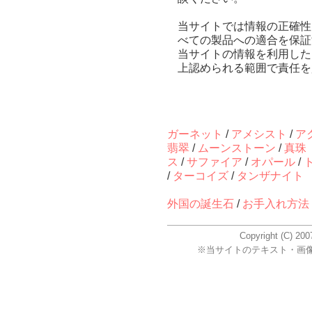
当サイトでは情報の正確性
べての製品への適合を保証
当サイトの情報を利用した
上認められる範囲で責任を
ガーネット
/
アメシスト
/
ア
翡翠
/
ムーンストーン
/
真珠
ス
/
サファイア
/
オパール
/
/
ターコイズ
/
タンザナイト
外国の誕生石
/
お手入れ方法
Copyright (C) 2
※当サイトのテキスト・画