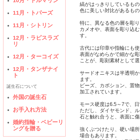
10月・トルマリン
縞がはっきりしているもの
色に美しい対比があるもの
11月・トパーズ
特に、異なる色の層を彫り
11月・シトリン
カメオや、表面を彫り込む
す。
12月・ラピスラズ
リ
古代には印章や指輪にも使
表面がなめらかで細かな彫
12月・ターコイズ
ことが、彫刻素材として選
12月・タンザナイ
サードオニキスは半透明か
ト
ます。
ビーズ、カボション、置物
誕生石について
加工されています。
外国の誕生石
モース硬度は6.5～7で、
お手入れ方法
ただし、ダイヤモンド、ル
石と触れ合うと、表面に傷
婚約指輪・ベビーリ
ングを贈る
強くぶつけたり、硬い場所
場合もあります。