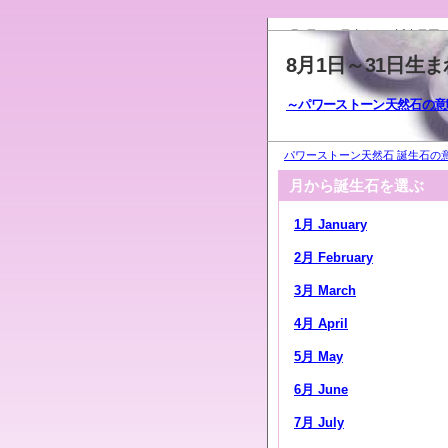
8月1日～31日生まれの誕生日石
8月1日～31日生
～パワーストーン天然石の意
パワーストーン天然石 誕生石の意
月から誕生石を選ぶ
1月 January
2月 February
3月 March
4月 April
5月 May
6月 June
7月 July