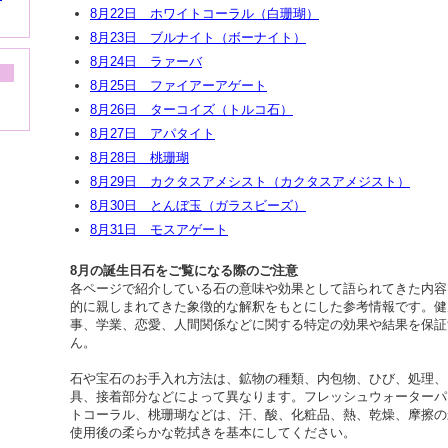
8月22日 ホワイトコーラル（白珊瑚）
8月23日 ブルナイト（ボーナイト）
8月24日 ラァーバ
8月25日 ファイアーアゲート
8月26日 ターコイズ（トルコ石）
8月27日 アパタイト
8月28日 桃珊瑚
8月29日 カクタスアメシスト（カクタスアメジスト）
8月30日 とんぼ玉（ガラスビーズ）
8月31日 モスアゲート
8月の誕生日石をご覧になる際のご注意
各ページで紹介している石の意味や効果として語られてきた内容
的に親しまれてきた象徴的な解釈をもとにした参考情報です。健
事、学業、恋愛、人間関係などに関する特定の効果や結果を保証
ん。
石や宝石のお手入れ方法は、鉱物の種類、内包物、ひび、処理、
具、接着部分などによって異なります。フレッシュウォーターパ
トコーラル、桃珊瑚などは、汗、酸、化粧品、熱、乾燥、摩擦の
使用後の柔らかな乾拭きを基本にしてください。