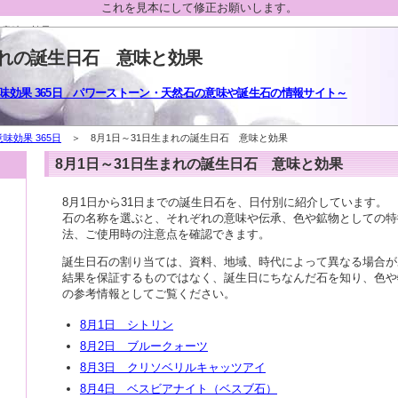
これを見本にして修正お願いします。
 意味と効果
まれの誕生日石 意味と効果
味効果 365日 パワーストーン・天然石の意味や誕生石の情報サイト～
味効果 365日
＞ 8月1日～31日生まれの誕生日石 意味と効果
8月1日～31日生まれの誕生日石 意味と効果
8月1日から31日までの誕生日石を、日付別に紹介しています。
石の名称を選ぶと、それぞれの意味や伝承、色や鉱物としての特
法、ご使用時の注意点を確認できます。
誕生日石の割り当ては、資料、地域、時代によって異なる場合が
結果を保証するものではなく、誕生日にちなんだ石を知り、色や
の参考情報としてご覧ください。
8月1日 シトリン
8月2日 ブルークォーツ
8月3日 クリソベリルキャッツアイ
8月4日 ベスビアナイト（ベスブ石）