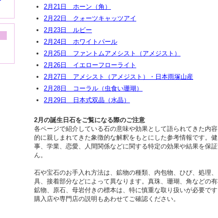
2月21日 ホーン（角）
2月22日 クォーツキャッツアイ
2月23日 ルビー
2月24日 ホワイトパール
2月25日 ファントムアメシスト（アメジスト）
2月26日 イエローフローライト
2月27日 アメシスト（アメジスト）・日本雨塚山産
2月28日 コーラル（虫食い珊瑚）
2月29日 日本式双晶（水晶）
2月の誕生日石をご覧になる際のご注意
各ページで紹介している石の意味や効果として語られてきた内容
的に親しまれてきた象徴的な解釈をもとにした参考情報です。健
事、学業、恋愛、人間関係などに関する特定の効果や結果を保証
ん。
石や宝石のお手入れ方法は、鉱物の種類、内包物、ひび、処理、
具、接着部分などによって異なります。真珠、珊瑚、角などの有
鉱物、原石、母岩付きの標本は、特に慎重な取り扱いが必要です
購入店や専門店の説明もあわせてご確認ください。