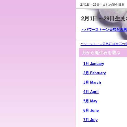
2月1日～29日生まれの誕生日石
2月1日～29日生
～パワーストーン天然石の意
パワーストーン天然石 誕生石の意
月から誕生石を選ぶ
1月 January
2月 February
3月 March
4月 April
5月 May
6月 June
7月 July