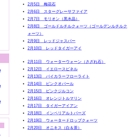
2月5日 梅花石
2月6日 スターグレーサファイア
2月7日 モリオン（黒水晶）
2月8日 ゴールドルチルクォーツ（ゴールデンルチルク
ォーツ）
2月9日 レッドジャスパー
2月10日 レッドタイガーアイ
2月11日 ウォーターウォーン（さざれ石）
2月12日 イエロースピネル
の
2月13日 バイカラーフローライト
2月14日 ピンクオパール
の
2月15日 ピンクジルコン
2月16日 オレンジトルマリン
の
2月17日 タイガーアイアン
2月18日 インペリアルトパーズ
2月19日 ウォータードロップクォーツ
2月20日 オニキス（白＆茶）
シ