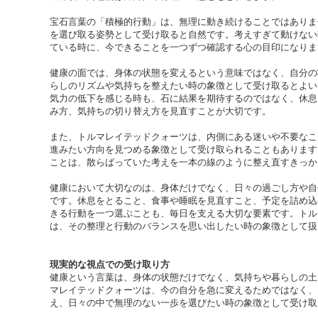
宝石言葉の「積極的行動」は、無理に動き続けることではありま
を選び取る姿勢として受け取ると自然です。考えすぎて動けない
ている時に、今できることを一つずつ確認する心の目印になりま
健康の面では、身体の状態を変えるという意味ではなく、自分の
らしのリズムや気持ちを整えたい時の象徴として受け取るとよい
気力の低下を感じる時も、石に結果を期待するのではなく、休息
み方、気持ちの切り替え方を見直すことが大切です。
また、トルマレイテッドクォーツは、内側にある迷いや不要なこ
進みたい方向を見つめる象徴として受け取られることもあります
ことは、散らばっていた考えを一本の線のように整え直すきっか
健康において大切なのは、身体だけでなく、日々の過ごし方や自
です。休息をとること、食事や睡眠を見直すこと、予定を詰め込
きる行動を一つ選ぶことも、毎日を支える大切な要素です。トル
は、その整理と行動のバランスを思い出したい時の象徴として扱
現実的な視点での受け取り方
健康という言葉は、身体の状態だけでなく、気持ちや暮らしの土
マレイテッドクォーツは、今の自分を急に変えるためではなく、
え、日々の中で無理のない一歩を選びたい時の象徴として受け取