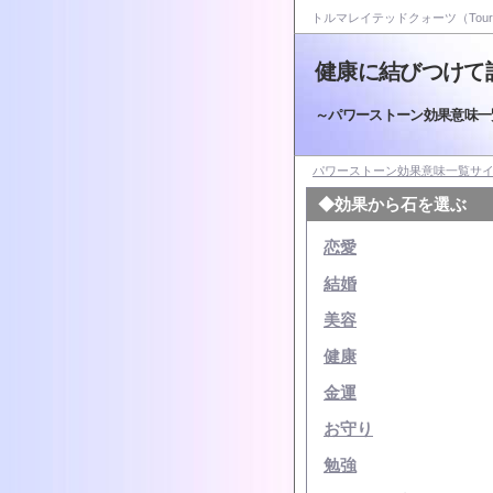
トルマレイテッドクォーツ（Tourmal
健康に結びつけて
～パワーストーン効果意味一
パワーストーン効果意味一覧サ
◆効果から石を選ぶ
恋愛
結婚
美容
健康
金運
お守り
勉強