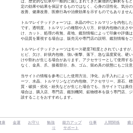
は、歴史的な伝承や一般的に親しまれてきた象徴的な解釈をもと
定の効果や結果を保証するものではなく、心身の活性化、気分の
改善、健康改善、医療行為や治療効果を示すものでもありません
トルマレイテッドクォーツは、水晶の中にトルマリンを内包した
です。透明度、トルマリンの種類や入り方、針状内包物の太さや
け、カット、処理の有無、産地、鑑別情報によって印象や評価は
や品質を重視する場合は、販売元や専門店の説明、鑑別情報をご
トルマレイテッドクォーツはモース硬度7程度とされていますが
ヒビ、欠け、針状内包物、強い衝撃、落下、急な温度変化、硬い
けや割れが生じる場合があります。アクセサリーとして使用する
なく、金具、爪、接着部分、糸、ゴム、留め具の状態にもご注意
当サイトの情報を参考にした使用方法、浄化、お手入れによって
ーツ、水晶、トルマリンなどの内包物、アクセサリー、原石、標
質・破損・劣化・紛失などが生じた場合でも、当サイトでは責任
場合は、購入店、専門店、鑑別機関、鉱物標本を扱う専門店、ジ
談することをおすすめします。
健康
金運
お守り
勉強
能力アップ
仕事
人間関係
癒
り
サポート