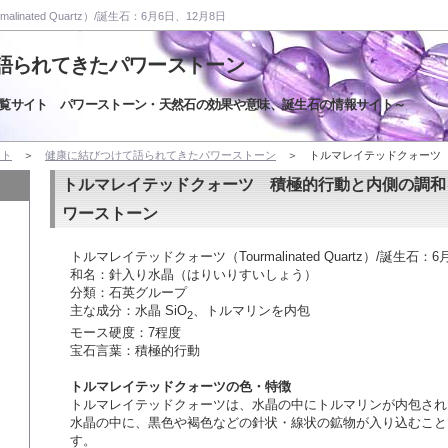
inated Quartz）/誕生石：6月6日、12月8日
語られてきたパワーストーン
覧サイト パワーストーン・天然石の効果や意味、誕生石の情報サイト～
イト
＞
健康に結びつけて語られてきたパワーストーン
＞ トルマレイテッドクォーツ
トルマレイテッドクォーツ 積極的行動と内側の調和
ワーストーン
トルマレイテッドクォーツ（Tourmalinated Quartz）/誕生石：6
和名：針入り水晶（はりいりすいしょう）
分類：石英グループ
主な成分：水晶 SiO
、トルマリンを内包
2
モース硬度：7程度
宝石言葉：積極的行動
トルマレイテッドクォーツの色・特徴
トルマレイテッドクォーツは、水晶の中にトルマリンが内包され
水晶の中に、黒色や褐色などの針状・線状の鉱物が入り込むこと
す。