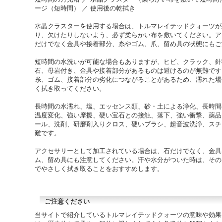
ージ（短時間） ／ 使用後の乾拭き
水晶クラスターを使用する場合は、トルマレイテッドクォーツが
り、欠けたりしないよう、必ず柔らかい布を敷いてください。ア
だけでなく金具や接着部分、糸やゴム、爪、留め具の状態にもご
短時間の水洗いが可能な場合もありますが、ヒビ、クラック、針
石、母岩付き、金具や接着部分があるものは避けるのが無難です
糸、ゴム、接着部分の劣化につながることがあるため、濡れた場
く拭き取ってください。
長時間の水濡れ、塩、エッセンス類、砂・土による浄化、長時間
温度変化、強い摩擦、硬い宝石との接触、落下、強い衝撃、薬品
ール、洗剤、研磨剤入りクロス、硬いブラシ、超音波洗浄、スチ
難です。
アクセサリーとして加工されている場合は、石だけでなく、金具
ム、留め具にも注意してください。汗や水分がついた時は、その
でやさしく拭き取ることをおすすめします。
ご注意ください
当サイトで紹介しているトルマレイテッドクォーツの意味や効果