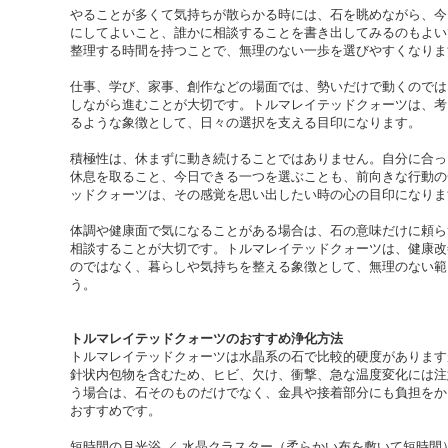
やることが多くて気持ちが散らかる時には、石を眺めながら、今
にしてよいこと、誰かに相談することを書き出してみるのもよい
整理する時間を持つことで、無理のない一歩を選びやすくなりま
仕事、学び、家事、創作などの場面では、勢いだけで動くのでは
しながら進むことが大切です。トルマレイテッドクォーツは、考
るような象徴として、日々の選択を支える目印になります。
積極性は、休まずに動き続けることではありません。自分に合っ
休息を取ること、今日できる一つを選ぶことも、前向きな行動の
ッドクォーツは、その感覚を思い出したい時の心の目印になりま
体調や健康面で気になることがある場合は、石の意味だけに頼ら
相談することが大切です。トルマレイテッドクォーツは、健康改
のではなく、暮らしや気持ちを整える象徴として、無理のない範
う。
トルマレイテッドクォーツのおすすめ浄化方法
トルマレイテッドクォーツは水晶系の石で比較的硬度があります
針状内包物を含むため、ヒビ、欠け、衝撃、急な温度変化には注
う場合は、石そのものだけでなく、金具や接着部分にも負担をか
おすすめです。
短時間の月光浴 ／ 水晶クラスター（柔らかい布を敷いて短時間） 