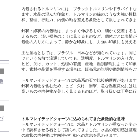
内包されるトルマリンには、ブラックトルマリンやドラバイトな
ます。水晶の澄んだ印象と、トルマリンの線のような力強い模様
和、整理、行動力、内側の軸を整える象徴として親しまれてきま
針状・線状の内包物は、まっすぐ伸びるもの、細かく交差するも
えるもの、淡い褐色のように見えるものなど、個体ごとに表情が
包物の入り方によって、静かな印象にも、力強い印象にも見える
主な産地としては、ブラジル、日本などが知られています。同じ
ツという名前で流通していても、透明度、トルマリンの入り方、
ヒビ、欠け、カット、処理の有無、産地、鑑別情報によって印象
す。素材や品質を重視する場合は、販売元の説明や鑑別情報をご
トルマレイテッドクォーツは水晶系の石で比較的硬度があります
典
針状内包物を含むため、ヒビ、欠け、衝撃、急な温度変化には注
高いものや内包物が美しく見えるものほど、取り扱いは丁寧に行
バ
トルマレイテッドクォーツに込められてきた象徴的な意味
トルマレイテッドクォーツは、水晶とトルマリンが重なった姿か
中で調和させる石として語られてきました。水晶の透明感は整理
の線状の内包物は方向性や行動への意志を思わせます。