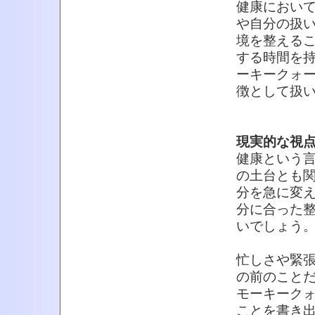
健康におい
や自分の扱
境を整える
する時間を
ーキークォ
徴として扱
現実的な視
健康という
の土台とも
分を急に変
分に合った
いでしょう
忙しさや緊
の前のこと
モーキーク
ことを書き