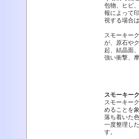
包物、ヒビ
報によって
視する場合
スモーキー
が、原石や
起、結晶面
強い衝撃、
スモーキー
スモーキー
めることを
落ち着いた
一度整理し
す。