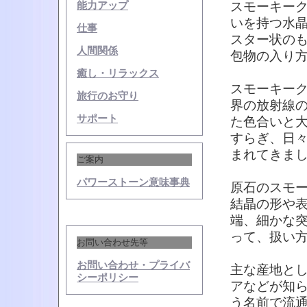
スモーキー
能力アップ
いを持つ水
仕事
スター状の
人間関係
包物の入り
癒し・リラックス
スモーキー
旅行のお守り
界の放射線
サポート
た色合いと
すらぎ、日
まれてきま
ご案内
パワーストーン意味事典
原石のスモ
結晶の形や
端、細かな
って、扱い
お問い合わせ先等
お問い合わせ・プライバ
主な産地と
シーポリシー
アなどが知
う名前で流