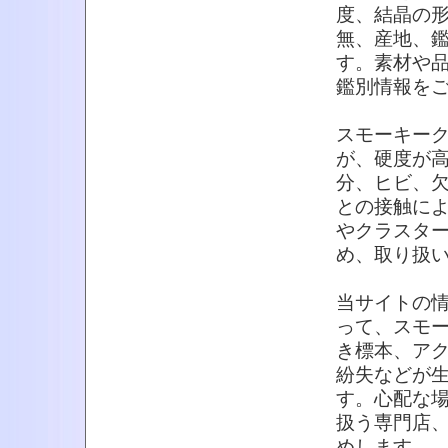
度、結晶の
無、産地、
す。素材や
鑑別情報を
スモーキー
が、硬度が
分、ヒビ、
との接触に
やクラスタ
め、取り扱
当サイトの
って、スモ
き標本、ア
紛失などが
す。心配な
扱う専門店
めします。