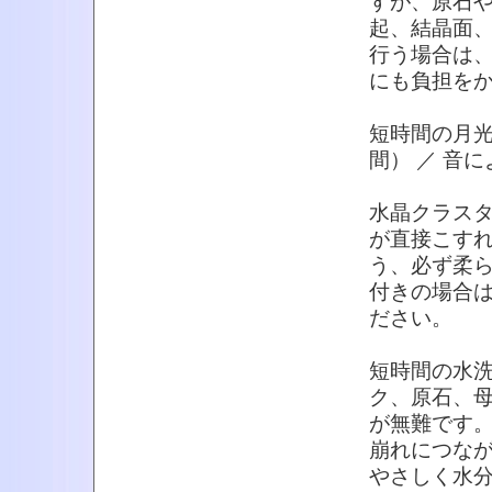
すが、原石
起、結晶面
行う場合は
にも負担を
短時間の月光
間） ／ 音
水晶クラス
が直接こす
う、必ず柔
付きの場合
ださい。
短時間の水
ク、原石、
が無難です
崩れにつな
やさしく水