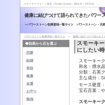
スモーキークォーツ原石（Smoky Quartz）/誕生石：5月31日
健康に結びつけて語られてきたパワー
～パワーストーン効果意味一覧サイト パワーストーン・天
パワーストーン効果意味一覧サイト
＞
健康に結びつけて語られて
スモーキー
◆効果から石を選ぶ
にしたい時
恋愛
スモーキークォ
結婚
和名：煙水
美容
分類：石英
健康
主な成分：Si
金運
モース硬度：
宝石言葉：
お守り
勉強
スモーキー