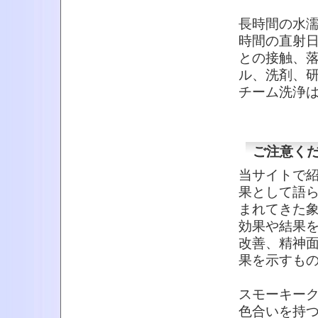
長時間の水
時間の直射
との接触、
ル、洗剤、
チーム洗浄
ご注意く
当サイトで
果として語
まれてきた
効果や結果
改善、精神
果を示すも
スモーキー
色合いを持