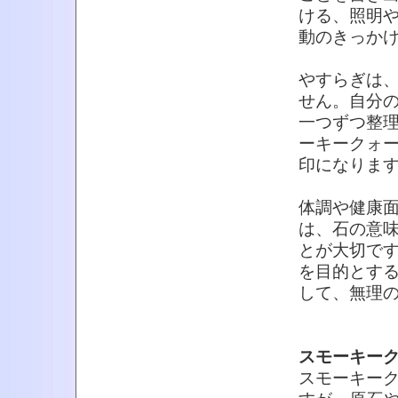
ける、照明
動のきっか
やすらぎは
せん。自分
一つずつ整
ーキークォ
印になりま
体調や健康
は、石の意
とが大切で
を目的とす
して、無理
スモーキー
スモーキー