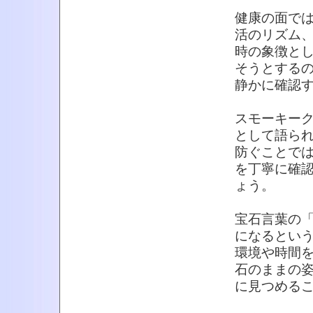
健康の面で
活のリズム
時の象徴と
そうとする
静かに確認
スモーキー
として語ら
防ぐことで
を丁寧に確
ょう。
宝石言葉の
になるとい
環境や時間
石のままの
に見つめる