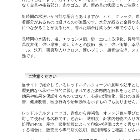
なく金具や接着部分、糸やゴム、爪、留め具の状態にもご注意く
短時間の水洗いが可能な場合もありますが、ヒビ、クラック、原
着部分があるものは避けるのが無難です。水分が残ると金具や糸
につながることがあるため、濡れた場合は柔らかい布でやさしく
長時間の水濡れ、塩、エッセンス類、砂・土による浄化、長時間
温度変化、強い摩擦、硬い宝石との接触、落下、強い衝撃、薬品
ール、洗剤、研磨剤入りクロス、硬いブラシ、超音波洗浄、スチ
難です。
ご注意ください
当サイトで紹介しているレッドルチルクォーツの意味や効果とし
歴史的な伝承や一般的に親しまれてきた象徴的な解釈をもとにし
効果や結果を保証するものではなく、心身の活性化、気分の改善
善、健康改善、医療行為や治療効果を示すものでもありません。
レッドルチルクォーツは、赤色から赤褐色、オレンジ色を帯びた
対して使われる名称です。色合い、透明度、針状内包物の入り方
処理の有無、産地、鑑別情報によって印象や評価は大きく異なり
する場合は、販売元や専門店の説明、鑑別情報をご確認ください