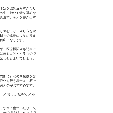
予定を詰め込みすぎたり
の中に伸びる針を眺めな
見直す、考えを書き出す
し休むこと、やり方を変
日々の成長につながりま
目印になります。
ず、医療機関や専門家に
治療を目的とするもので
楽しむとよいでしょう。
内部に針状の内包物を含
浄化を行う場合は、石そ
選ぶのがおすすめです。
／ 音による浄化 ／ セ
こすれて傷ついたり、欠
リーの場合は、石だけで