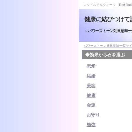
レッドルチルクォーツ（Red Rutil
健康に結びつけて
～パワーストーン効果意味一
パワーストーン効果意味一覧サ
◆効果から石を選ぶ
恋愛
結婚
美容
健康
金運
お守り
勉強