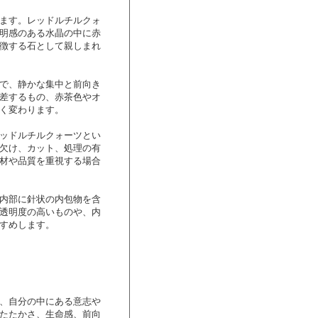
ます。レッドルチルクォ
明感のある水晶の中に赤
徴する石として親しまれ
で、静かな集中と前向き
差するもの、赤茶色やオ
く変わります。
ッドルチルクォーツとい
欠け、カット、処理の有
材や品質を重視する場合
内部に針状の内包物を含
透明度の高いものや、内
すめします。
、自分の中にある意志や
たたかさ、生命感、前向