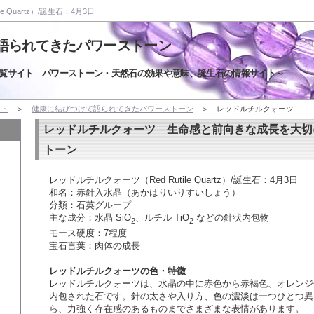
e Quartz）/誕生石：4月3日
語られてきたパワーストーン
覧サイト パワーストーン・天然石の効果や意味、誕生石の情報サイト～
イト
＞
健康に結びつけて語られてきたパワーストーン
＞ レッドルチルクォーツ
レッドルチルクォーツ 生命感と前向きな成長を大切
トーン
レッドルチルクォーツ（Red Rutile Quartz）/誕生石：4月3日
和名：赤針入水晶（あかはりいりすいしょう）
分類：石英グループ
主な成分：水晶 SiO
、ルチル TiO
などの針状内包物
2
2
モース硬度：7程度
宝石言葉：肉体の成長
レッドルチルクォーツの色・特徴
レッドルチルクォーツは、水晶の中に赤色から赤褐色、オレンジ
内包された石です。針の太さや入り方、色の濃淡は一つひとつ異
ら、力強く存在感のあるものまでさまざまな表情があります。