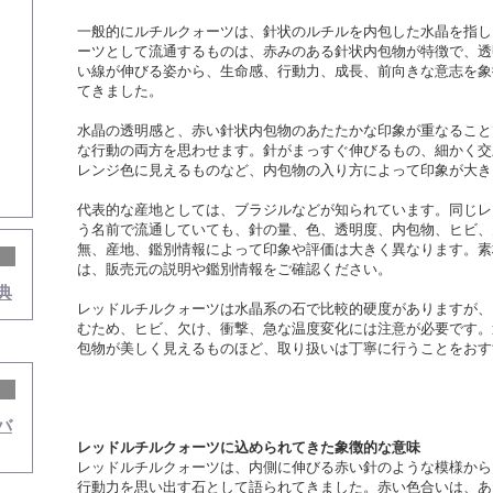
一般的にルチルクォーツは、針状のルチルを内包した水晶を指し
ーツとして流通するものは、赤みのある針状内包物が特徴で、透
い線が伸びる姿から、生命感、行動力、成長、前向きな意志を象
てきました。
水晶の透明感と、赤い針状内包物のあたたかな印象が重なること
な行動の両方を思わせます。針がまっすぐ伸びるもの、細かく交
レンジ色に見えるものなど、内包物の入り方によって印象が大き
代表的な産地としては、ブラジルなどが知られています。同じレ
う名前で流通していても、針の量、色、透明度、内包物、ヒビ、
無、産地、鑑別情報によって印象や評価は大きく異なります。素
は、販売元の説明や鑑別情報をご確認ください。
典
レッドルチルクォーツは水晶系の石で比較的硬度がありますが、
むため、ヒビ、欠け、衝撃、急な温度変化には注意が必要です。
包物が美しく見えるものほど、取り扱いは丁寧に行うことをおす
バ
レッドルチルクォーツに込められてきた象徴的な意味
レッドルチルクォーツは、内側に伸びる赤い針のような模様から
行動力を思い出す石として語られてきました。赤い色合いは、あ