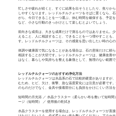
忙しさや疲れが続くと、すぐに結果を出そうとしたり、焦りから
しやすくなります。レッドルチルクォーツをそばに置くなら、石
がら、今日できることを一つ選ぶ、休む時間を確保する、予定を
など、小さな行動のきっかけとして楽しむとよいでしょう。
前向きな成長は、大きな成果だけで測るものではありません。少
えること、人に相談すること、できることを一つ増やすことも、
す。レッドルチルクォーツは、その感覚を思い出したい時の心の
体調や健康面で気になることがある場合は、石の意味だけに頼ら
相談することが大切です。レッドルチルクォーツは、健康改善や
はなく、暮らしや気持ちを整える象徴として、無理のない範囲で
レッドルチルクォーツのおすすめ浄化方法
レッドルチルクォーツは水晶系の石で比較的硬度がありますが、
むため、ヒビ、欠け、衝撃、急な温度変化には注意が必要です。
のものだけでなく、金具や接着部分にも負担をかけにくい方法を
短時間の月光浴 ／ 水晶クラスター（柔らかい布を敷いて短時間） 
ージ（短時間） ／ 使用後の乾拭き
水晶クラスターを使用する場合は、レッドルチルクォーツが直接
けたりしないよう、必ず柔らかい布を敷いてください。アクセサ