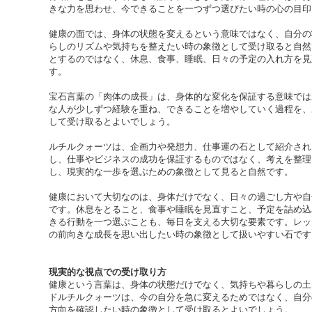
きな力を思わせ、今できることを一つずつ選びたい時の心の目印
健康の面では、身体の状態を変えるという意味ではなく、自分の
らしのリズムや気持ちを整えたい時の象徴として受け取ると自然
とするのではなく、休息、食事、睡眠、日々の予定の入れ方を見
す。
宝石言葉の「肉体の成長」は、身体的な変化を保証する意味では
な人が少しずつ経験を重ね、できることを増やしていく過程を、
して受け取るとよいでしょう。
ルチルクォーツは、企画力や発想力、仕事運の石として紹介され
し、仕事やビジネスの成功を保証するものではなく、考えを整理
し、現実的な一歩を選ぶための象徴として見ると自然です。
健康において大切なのは、身体だけでなく、日々の過ごし方や自
です。休息をとること、食事や睡眠を見直すこと、予定を詰め込
きる行動を一つ選ぶことも、毎日を支える大切な要素です。レッ
の前向きな成長を思い出したい時の象徴として扱いやすい石です
現実的な視点での受け取り方
健康という言葉は、身体の状態だけでなく、気持ちや暮らしの土
ドルチルクォーツは、今の自分を急に変えるためではなく、自分
方向を確認したい時の象徴として受け取るとよいでしょう。