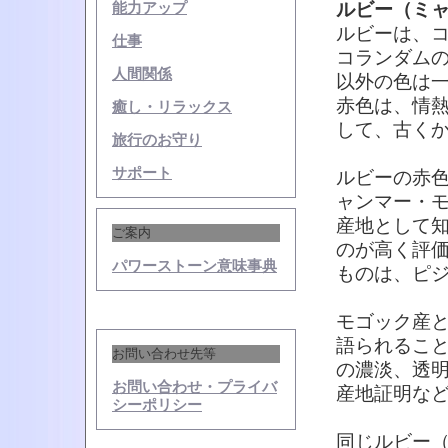
ルビー（ミ
能力アップ
ルビーは、
仕事
コランダム
人間関係
以外の色は
赤色は、情
癒し・リラックス
して、古く
旅行のお守り
サポート
ルビーの赤
ャンマー・
産地として
ご案内
のが高く評
パワーストーン意味事典
ものは、ピ
モゴック産
語られるこ
お問い合わせ先等
の濃淡、透
お問い合わせ・プライバ
産地証明な
シーポリシー
同じルビー