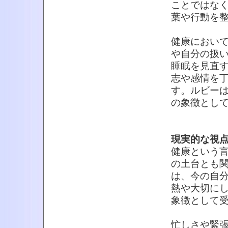
ことではな
葉や行動を
健康におい
や自分の扱
睡眠を見直
志や感情を
す。ルビー
の象徴とし
現実的な視
健康という
の土台とも
は、今の自
熱や大切に
象徴として
忙しさや緊