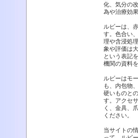
化、気分の
為や治療効
ルビーは、
す。色合い
理や含浸処
象や評価は
という表記
機関の資料
ルビーはモ
も、内包物
硬いものと
す。アクセ
く、金具、
ください。
当サイトの
って、ルビ