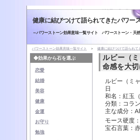
ルビー（ミャンマー・モゴック産）（Ruby）/誕生石：9月10日
健康に結びつけて語られてきたパワー
～パワーストーン効果意味一覧サイト パワーストーン・天
パワーストーン効果意味一覧サイト
＞
健康に結びつけて語られて
ルビー（ミ
◆効果から石を選ぶ
命感を大切
恋愛
ルビー（ミャ
結婚
日
美容
和名：紅玉
健康
分類：コラ
主な成分：Al
金運
モース硬度：
お守り
宝石言葉：
勉強