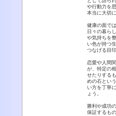
として語ら
や行動力を
本当に大切
健康の面で
日々の暮ら
や気持ちを
い色が持つ
つなげる目
恋愛や人間
が、特定の
せたりする
めの石とい
い方を丁寧
ょう。
勝利や成功
保証するも