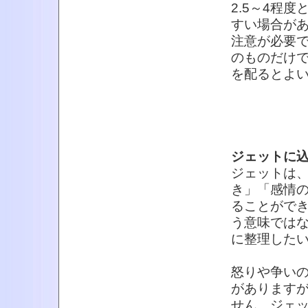
2.5～4程
すい場合が
注意が必要
のものだけ
を配るとよ
ジェットに
ジェットは
き」「感情
ることがで
う意味では
に整理した
怒りや争い
があります
せん。ジェ