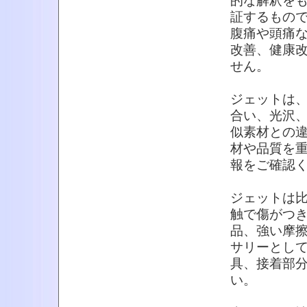
的な解釈を
証するもの
腹痛や頭痛
改善、健康
せん。
ジェットは
合い、光沢
似素材との
材や品質を
報をご確認
ジェットは
触で傷がつ
品、強い摩
サリーとし
具、接着部
い。