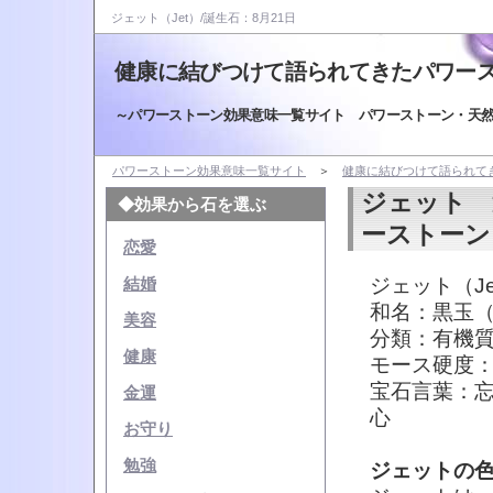
ジェット（Jet）/誕生石：8月21日
健康に結びつけて語られてきたパワー
～パワーストーン効果意味一覧サイト パワーストーン・天
パワーストーン効果意味一覧サイト
＞
健康に結びつけて語られて
ジェット 
◆効果から石を選ぶ
ーストーン
恋愛
ジェット（Je
結婚
和名：黒玉
美容
分類：有機
健康
モース硬度：
宝石言葉：
金運
心
お守り
勉強
ジェットの