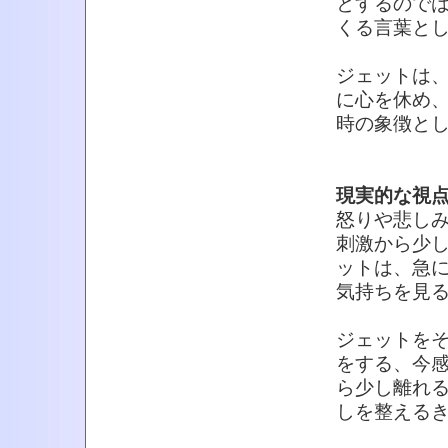
とするので
くる言葉と
ジェットは
に心を休め
時の象徴と
現実的な視
怒りや悲し
刺激から少
ットは、急
気持ちを見
ジェットを
をする、今
ら少し離れ
しを整える