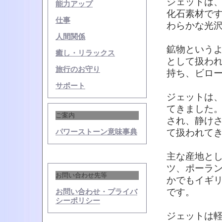
ジェットは
能力アップ
化石素材で
仕事
わらかな光
人間関係
鉱物という
癒し・リラックス
として扱わ
旅行のお守り
持ち、ビロ
サポート
ジェットは
てきました
ご案内
され、静け
て扱われて
パワーストーン意味事典
主な産地と
ツ、ポーラ
お問い合わせ先等
かでもイギ
です。
お問い合わせ・プライバ
シーポリシー
ジェットは