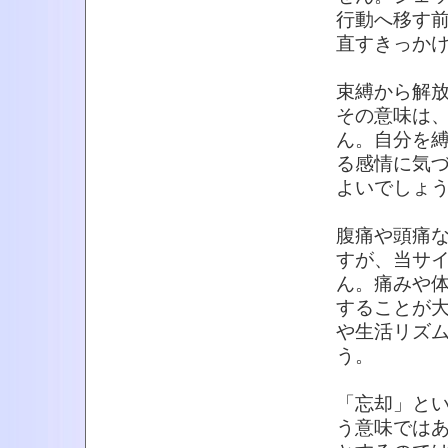
行動へ移す
直すきっか
束縛から解
その意味は
ん。自分を
る感情に気
よいでしょ
腹痛や頭痛
すが、当サ
ん。痛みや
することが
や生活リズ
う。
「忘却」と
う意味では