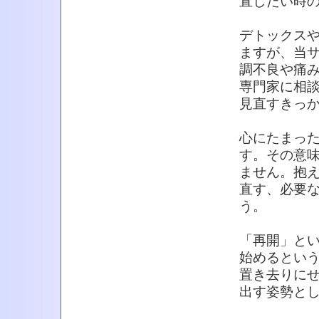
直したい時
デトックス
ますが、当
調不良や痛
専門家に相
見直すきっ
心にたまっ
す。その意
ません。抱
直す、必要
う。
「再開」と
始めるとい
置き去りに
出す姿勢と