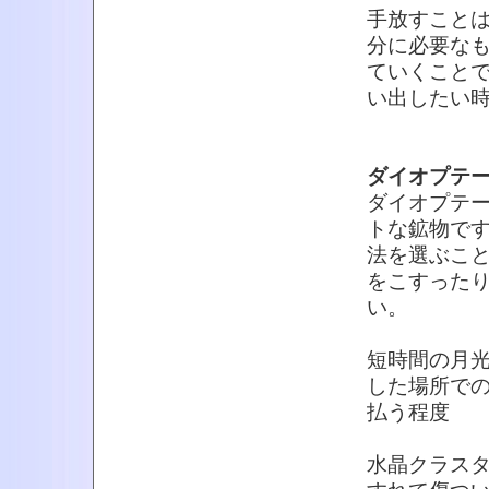
手放すこと
分に必要な
ていくこと
い出したい
ダイオプテ
ダイオプテ
トな鉱物で
法を選ぶこ
をこすった
い。
短時間の月光
した場所での
払う程度
水晶クラス