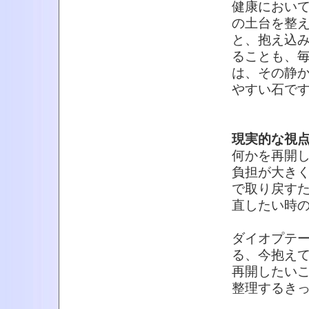
健康におい
の土台を整
と、抱え込
ることも、
は、その静
やすい石で
現実的な視
何かを再開
負担が大き
で取り戻す
直したい時
ダイオプテ
る、今抱え
再開したい
整理するき