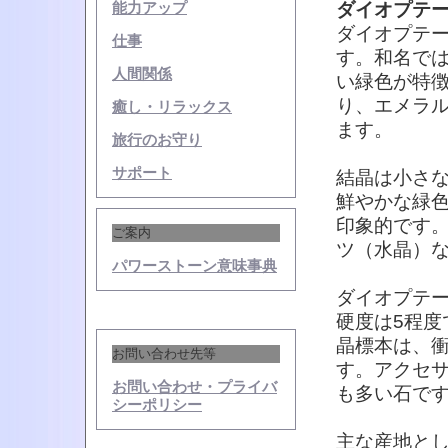
ダイオプテ
能力アップ
ダイオプテ
仕事
す。和名で
人間関係
い緑色が特
り、エメラ
癒し・リラックス
ます。
旅行のお守り
サポート
結晶は小さ
鮮やかな緑
印象的です
ご案内
ツ（水晶）
パワーストーン意味事典
ダイオプテ
硬度は5程
晶標本は、
お問い合わせ先等
す。アクセ
お問い合わせ・プライバ
も多い石で
シーポリシー
主な産地と