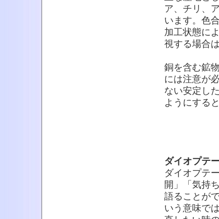
ア、チリ、
います。色
加工状態に
視する場合
銅を含む鉱
には注意が
ない安定し
ようにする
ダイオプテ
ダイオプテ
開」「気持
語ることが
いう意味で