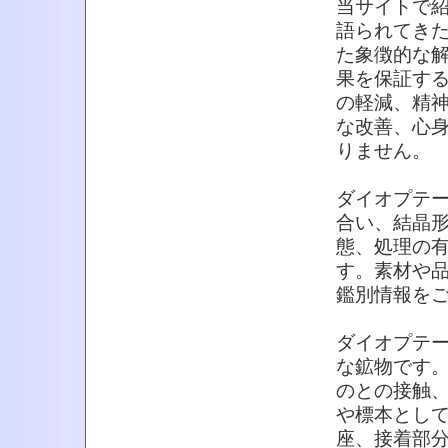
当サイトで
語られてき
た象徴的な
果を保証す
の軽減、精
な改善、心
りません。
ダイオプテ
合い、結晶
態、処理の
す。素材や
鑑別情報を
ダイオプテ
な鉱物です
のとの接触
や標本とし
座、接着部