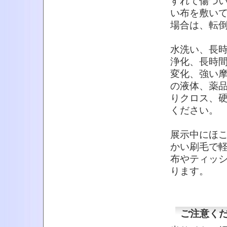
すれて傷つ
い布を敷い
場合は、転
水洗い、長
浄化、長時
変化、強い
の液体、薬
りクロス、
ください。
展示中にほ
かい刷毛で
布やティッ
ります。
ご注意く