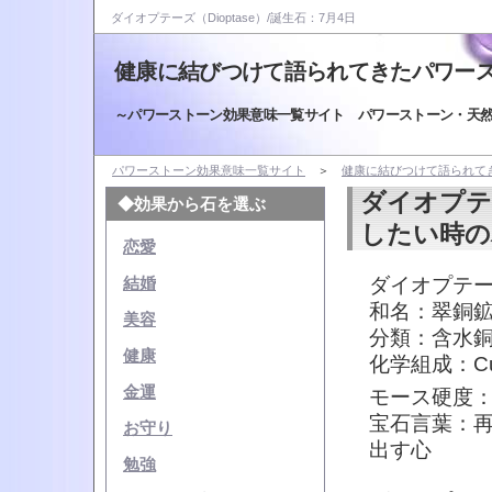
ダイオプテーズ（Dioptase）/誕生石：7月4日
健康に結びつけて語られてきたパワー
～パワーストーン効果意味一覧サイト パワーストーン・天
パワーストーン効果意味一覧サイト
＞
健康に結びつけて語られて
ダイオプテ
◆効果から石を選ぶ
したい時の
恋愛
ダイオプテーズ
結婚
和名：翠銅
美容
分類：含水
健康
化学組成：Cu
金運
モース硬度：
宝石言葉：
お守り
出す心
勉強