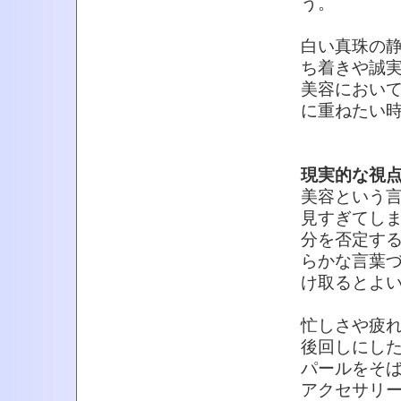
う。
白い真珠の
ち着きや誠
美容におい
に重ねたい
現実的な視
美容という
見すぎてし
分を否定す
らかな言葉
け取るとよ
忙しさや疲
後回しにし
パールをそ
アクセサリ