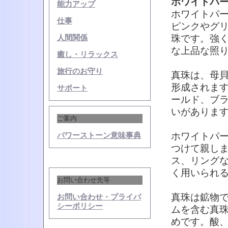
ホワイトパ
能力アップ
ホワイトパ
仕事
ピンクやグ
珠です。強
人間関係
な上品な照
癒し・リラックス
旅行のお守り
真珠は、母
形成されま
サポート
ールド、ブ
いがありま
ご案内
ホワイトパ
パワーストーン意味事典
つけて親し
ス、リング
く用いられ
お問い合わせ先等
真珠は鉱物
お問い合わせ・プライバ
シーポリシー
ムを含む真珠
めです。酸