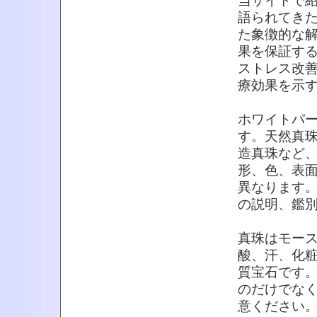
当サイトで
語られてき
た象徴的な
果を保証す
ストレス改
療効果を示
ホワイトパ
す。天然真
造真珠など
形、色、表
異なります
の説明、鑑
真珠はモース
酸、汗、化
質宝石です
のだけでな
意ください