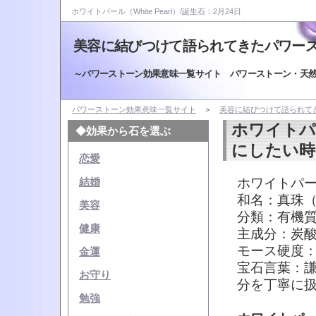
ホワイトパール（White Pearl）/誕生石：2月24日
美容に結びつけて語られてきたパワー
～パワーストーン効果意味一覧サイト パワーストーン・天
パワーストーン効果意味一覧サイト
＞
美容に結びつけて語られて
ホワイトパ
◆効果から石を選ぶ
にしたい時
恋愛
ホワイトパール
結婚
和名：真珠
美容
分類：有機
健康
主成分：炭
モース硬度：3
金運
宝石言葉：
お守り
分を丁寧に
勉強