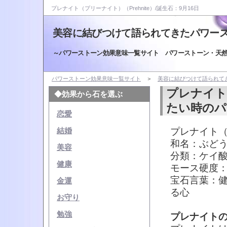
プレナイト（プリーナイト）（Prehnite）/誕生石：9月16日
美容に結びつけて語られてきたパワー
～パワーストーン効果意味一覧サイト パワーストーン・天
パワーストーン効果意味一覧サイト
＞
美容に結びつけて語られて
プレナイト
◆効果から石を選ぶ
たい時のパ
恋愛
プレナイト（プ
結婚
和名：ぶど
美容
分類：ケイ
健康
モース硬度：
宝石言葉：
金運
る心
お守り
勉強
プレナイト