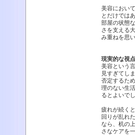
美容におい
とだけでは
部屋の状態
さを支える
み重ねを思
現実的な視
美容という
見すぎてし
否定するた
理のない生
るとよいで
疲れが続く
回りが乱れ
なら、机の
さなケアを