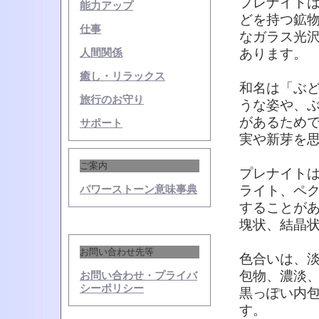
プレナイト
能力アップ
どを持つ鉱
仕事
なガラス光
あります。
人間関係
癒し・リラックス
和名は「ぶ
旅行のお守り
うな姿や、
があるため
サポート
実や新芽を
ご案内
プレナイト
ライト、ペ
パワーストーン意味事典
することが
塊状、結晶
お問い合わせ先等
色合いは、
包物、濃淡
お問い合わせ・プライバ
シーポリシー
黒っぽい内
す。