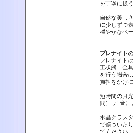
を丁寧に扱
自然な美し
に少しずつ
穏やかなペ
プレナイト
プレナイト
工状態、金
を行う場合
負担をかけ
短時間の月光
間） ／ 音
水晶クラス
て傷ついた
てください