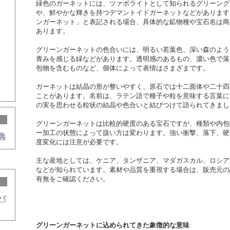
緑色のガーネットには、ツァボライトとして知られるグリーング
や、鮮やかな輝きを持つデマントイドガーネットなどがあります
ンガーネット」と表記される場合、具体的な鉱物種や宝石名は商
あります。
グリーンガーネットの色合いには、明るい若葉色、深い森のよう
青みを感じる緑などがあります。透明感のあるもの、濃い色で落
包物を含むものなど、個体によって表情はさまざまです。
ガーネットは結晶の形が整いやすく、原石では十二面体や二十四
ことがあります。名前は、ラテン語で種子や粒を意味する言葉に
の実を思わせる粒状の結晶や色合いと結びつけて語られてきまし
グリーンガーネットは比較的硬度のある宝石ですが、種類や内包
ー加工の状態によって扱い方は変わります。強い衝撃、落下、硬
典
度変化には注意が必要です。
主な産地としては、ケニア、タンザニア、マダガスカル、ロシア
などが知られています。素材や品質を重視する場合は、販売元の
有無をご確認ください。
バ
グリーンガーネットに込められてきた象徴的な意味