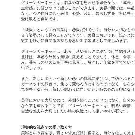
グリーンガーネットは、若葉や森を思わせる緑色から、「成長」
生命感」に結びつけて語ることができます。美容の面では、年齢
なく、今の自分に合う表情、姿勢、装い、暮らし方を丁寧に整え
受け取ると自然です。
「純愛」という宝石言葉は、恋愛だけでなく、自分や大切なもの
合う姿勢として見ることができます。美容においても、誰かと比
魅力を静かに育てる気持ちを思い出す象徴として楽しめます。
グリーンガーネットは、若々しさや美しさに結びつけて紹介され
意味は、年齢や外見を無理に変えることではなく、休息、食事、
み、暮らしのリズムを丁寧に見直し、瑞々しい印象を育てていく
いでしょう。
また、新しい出会いや新しい恋への挑戦に結びつけて語られるこ
ガーネットの緑色は、焦って変わろうとするのではなく、心を少
気を整えながら、新しい関わりに向かいたい時の心の目印になり
美容において大切なのは、外側を飾ることだけではなく、自分の
なケアを重ねることです。グリーンガーネットは、明るい表情、
自然な魅力を大切にしたい時の象徴として扱いやすい石です。
現実的な視点での受け取り方
美容という言葉は、若さや外見だけに偏ると、自分を厳しく見す