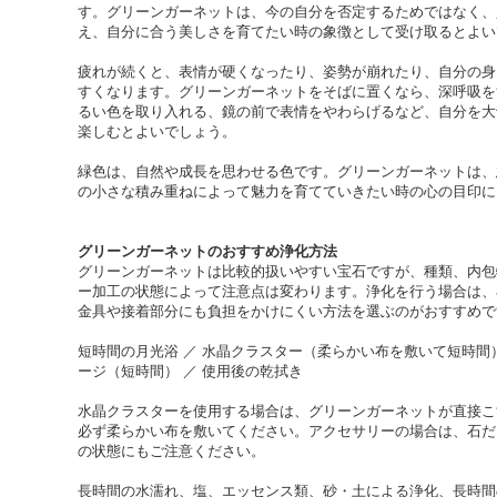
す。グリーンガーネットは、今の自分を否定するためではなく、
え、自分に合う美しさを育てたい時の象徴として受け取るとよい
疲れが続くと、表情が硬くなったり、姿勢が崩れたり、自分の身
すくなります。グリーンガーネットをそばに置くなら、深呼吸を
るい色を取り入れる、鏡の前で表情をやわらげるなど、自分を大
楽しむとよいでしょう。
緑色は、自然や成長を思わせる色です。グリーンガーネットは、
の小さな積み重ねによって魅力を育てていきたい時の心の目印に
グリーンガーネットのおすすめ浄化方法
グリーンガーネットは比較的扱いやすい宝石ですが、種類、内包
ー加工の状態によって注意点は変わります。浄化を行う場合は、
金具や接着部分にも負担をかけにくい方法を選ぶのがおすすめで
短時間の月光浴 ／ 水晶クラスター（柔らかい布を敷いて短時間） 
ージ（短時間） ／ 使用後の乾拭き
水晶クラスターを使用する場合は、グリーンガーネットが直接こ
必ず柔らかい布を敷いてください。アクセサリーの場合は、石だ
の状態にもご注意ください。
長時間の水濡れ、塩、エッセンス類、砂・土による浄化、長時間