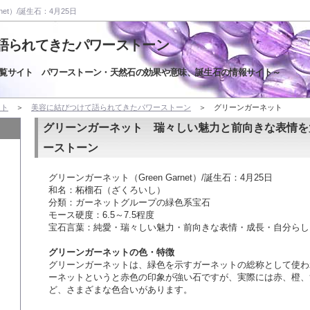
net）/誕生石：4月25日
語られてきたパワーストーン
覧サイト パワーストーン・天然石の効果や意味、誕生石の情報サイト～
イト
＞
美容に結びつけて語られてきたパワーストーン
＞ グリーンガーネット
グリーンガーネット 瑞々しい魅力と前向きな表情を
ーストーン
グリーンガーネット（Green Garnet）/誕生石：4月25日
和名：柘榴石（ざくろいし）
分類：ガーネットグループの緑色系宝石
モース硬度：6.5～7.5程度
宝石言葉：純愛・瑞々しい魅力・前向きな表情・成長・自分らし
グリーンガーネットの色・特徴
グリーンガーネットは、緑色を示すガーネットの総称として使わ
ーネットというと赤色の印象が強い石ですが、実際には赤、橙、
ど、さまざまな色合いがあります。