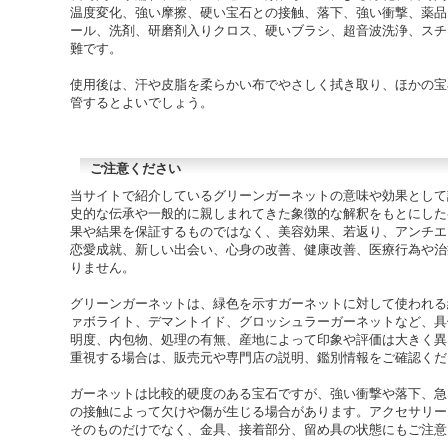
温度変化、強い摩擦、硬い宝石との接触、落下、強い衝撃、薬品
ール、洗剤、研磨剤入りクロス、硬いブラシ、超音波洗浄、スチ
難です。
使用後は、汗や皮脂を柔らかい布でやさしく拭き取り、ほかの宝
管するとよいでしょう。
ご注意ください
当サイトで紹介しているグリーンガーネットの意味や効果として
史的な伝承や一般的に親しまれてきた象徴的な解釈をもとにした
果や結果を保証するものではなく、美容効果、若返り、アンチエ
恋愛成就、新しい出会い、心身の改善、健康改善、医療行為や治
りません。
グリーンガーネットは、緑色を示すガーネットに対して使われる
ァボライト、デマントイド、グロッシュラーガーネットなど、具
明度、内包物、処理の有無、産地によって印象や評価は大きく異
重視する場合は、販売元や専門店の説明、鑑別情報をご確認くだ
ガーネットは比較的硬度のある宝石ですが、強い衝撃や落下、急
の接触によって欠けや傷が生じる場合があります。アクセサリー
そのものだけでなく、金具、接着部分、留め具の状態にもご注意