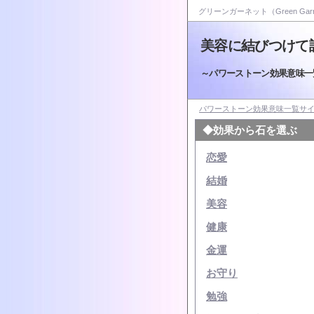
グリーンガーネット（Green Gar
美容に結びつけて
～パワーストーン効果意味一
パワーストーン効果意味一覧サ
◆効果から石を選ぶ
恋愛
結婚
美容
健康
金運
お守り
勉強