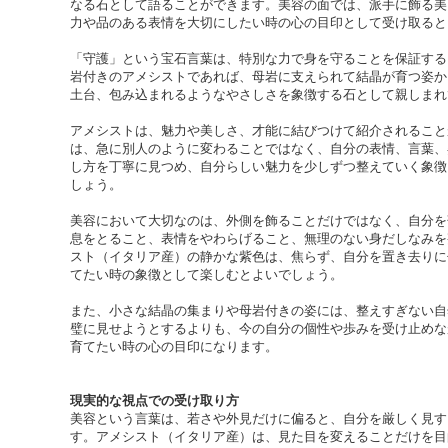
なる石として語ることができます。美容の面では、派手に飾る美
力や品のある表情を大切にしたい時の心の目印として受け取ると
「守護」という宝石言葉は、特別な力で身を守ることを保証する
岩付きのアメシストであれば、母岩に支えられて結晶が育つ姿か
土台、包み込まれるようなやさしさを象徴する石として親しまれ
アメシストは、魅力や美しさ、才能に結びつけて紹介されること
は、急に別人のように変わることではなく、自分の表情、言葉、
し方を丁寧に見つめ、自分らしい魅力を少しずつ整えていく象徴
しょう。
美容において大切なのは、外側を飾ることだけではなく、自分を
息をとること、表情をやわらげること、無理のない身だしなみを
スト（イタリア産）の静かな紫色は、焦らず、自分を置き去りに
てたい時の象徴として楽しむとよいでしょう。
また、小さな結晶の集まりや母岩付きの姿には、整えすぎない自
璧に見せようとするよりも、今の自分の個性や歩みを受け止めな
育てたい時の心の目印になります。
現実的な視点での受け取り方
美容という言葉は、若さや外見だけに偏ると、自分を厳しく見す
す。アメシスト（イタリア産）は、見た目を変えることだけを目