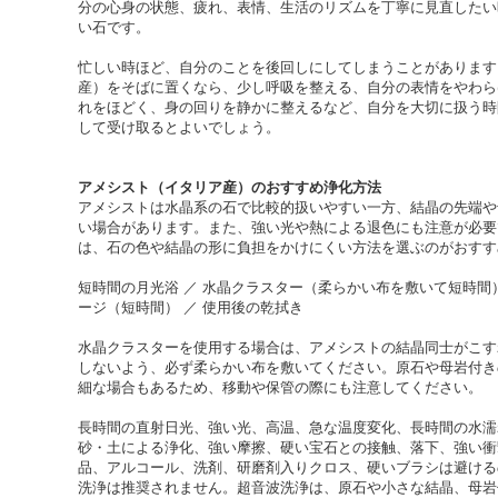
分の心身の状態、疲れ、表情、生活のリズムを丁寧に見直したい
い石です。
忙しい時ほど、自分のことを後回しにしてしまうことがあります
産）をそばに置くなら、少し呼吸を整える、自分の表情をやわら
れをほどく、身の回りを静かに整えるなど、自分を大切に扱う時
して受け取るとよいでしょう。
アメシスト（イタリア産）のおすすめ浄化方法
アメシストは水晶系の石で比較的扱いやすい一方、結晶の先端や
い場合があります。また、強い光や熱による退色にも注意が必要
は、石の色や結晶の形に負担をかけにくい方法を選ぶのがおすす
短時間の月光浴 ／ 水晶クラスター（柔らかい布を敷いて短時間） 
ージ（短時間） ／ 使用後の乾拭き
水晶クラスターを使用する場合は、アメシストの結晶同士がこす
しないよう、必ず柔らかい布を敷いてください。原石や母岩付き
細な場合もあるため、移動や保管の際にも注意してください。
長時間の直射日光、強い光、高温、急な温度変化、長時間の水濡
砂・土による浄化、強い摩擦、硬い宝石との接触、落下、強い衝
品、アルコール、洗剤、研磨剤入りクロス、硬いブラシは避ける
洗浄は推奨されません。超音波洗浄は、原石や小さな結晶、母岩