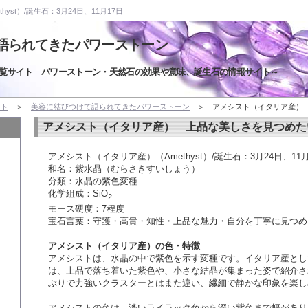
yst）/誕生石：3月24日、11月17日
語られてきたパワーストーン
覧サイト パワーストーン・天然石の効果や意味、誕生石の情報サイト～
イト
＞
美容に結びつけて語られてきたパワーストーン
＞ アメシスト（イタリア産）
アメシスト（イタリア産） 上品な美しさを見つめた
アメシスト（イタリア産）（Amethyst）/誕生石：3月24日、11月
和名：紫水晶（むらさきすいしょう）
分類：水晶の紫色変種
化学組成：SiO
2
モース硬度：7程度
宝石言葉：守護・高貴・知性・上品な魅力・自分を丁寧に見つめ
アメシスト（イタリア産）の色・特徴
アメシストは、水晶の中で紫色を示す変種です。イタリア産とし
は、上品で落ち着いた紫色や、小さな結晶が集まった姿で紹介さ
ぶりで力強いクラスターとはまた違い、繊細で静かな印象を楽し
アメシストの色は、淡いライラック色から深い紫色まで幅があり