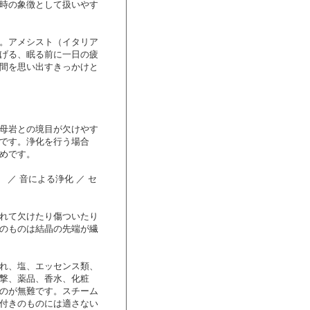
時の象徴として扱いやす
。アメシスト（イタリア
げる、眠る前に一日の疲
間を思い出すきっかけと
母岩との境目が欠けやす
です。浄化を行う場合
めです。
／ 音による浄化 ／ セ
れて欠けたり傷ついたり
のものは結晶の先端が繊
れ、塩、エッセンス類、
撃、薬品、香水、化粧
のが無難です。スチーム
付きのものには適さない