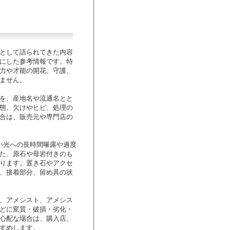
として語られてきた内容
にした参考情報です。特
力や才能の開花、守護、
ません。
を、産地名や流通名とと
態、欠けやヒビ、処理の
合は、販売元や専門店の
い光への長時間曝露や過度
た、原石や母岩付きのも
ります。置き石やアクセ
、接着部分、留め具の状
、アメシスト、アメシス
どに変質・破損・劣化・
心配な場合は、購入店、
すめします。