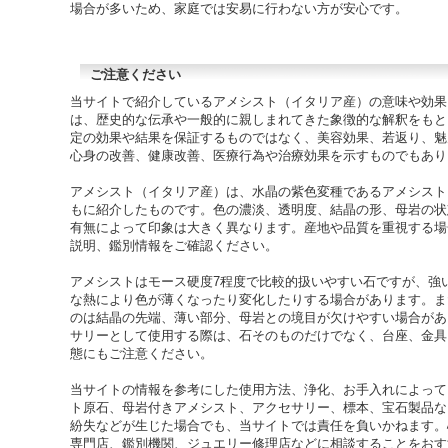
場合が多いため、家庭では安易に行わない方が安心です。
ご注意ください
当サイトで紹介しているアメシスト（イタリア産）の意味や効果
は、歴史的な伝承や一般的に親しまれてきた象徴的な解釈をもと
定の効果や結果を保証するものではなく、美容効果、若返り、魅
心身の改善、健康改善、医療行為や治療効果を示すものでもあり
アメシスト（イタリア産）は、水晶の紫色変種であるアメシスト
もに紹介したものです。色の濃淡、透明度、結晶の形、母岩の状
有無によって印象は大きく異なります。産地や品質を重視する場
説明、鑑別情報をご確認ください。
アメシストはモース硬度7程度で比較的扱いやすい石ですが、強
な熱により色が薄くなったり変化したりする場合があります。ま
のは結晶の先端、薄い部分、母岩との境目が欠けやすい場合があ
サリーとして使用する際は、石そのものだけでなく、台座、金具
態にもご注意ください。
当サイトの情報を参考にした使用方法、浄化、お手入れによって
ト原石、母岩付きアメシスト、アクセサリー、標本、宝石製品な
紛失などが生じた場合でも、当サイトでは責任を負いかねます。
専門店、鑑別機関、ジュエリー修理店などに相談することをおす