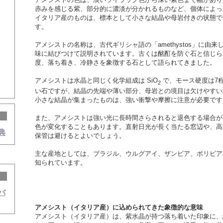
赤みを感じる紫、部分的に濃淡が分かれるものなど、個体によっ
イタリア産のものは、標本として小さな結晶や母岩付きの状態で
す。
アメシストの名称は、古代ギリシャ語の「amethystos」に由
味に結びつけて説明されています。古くは酩酊を防ぐ石と信じら
度、落ち着き、冷静さを象徴する石として語られてきました。
アメシストは水晶と同じく化学組成は SiO
で、モース硬度は7
2
い石ですが、結晶の先端や薄い部分、母岩との境目は欠けやすい
小さな結晶が集まったものは、強い衝撃や摩擦に注意が必要です
また、アメシストは強い光に長時間さらされると退色する場合が
色が変化することもあります。直射日光が長く当たる窓辺や、高
典
保管は避けるとよいでしょう。
主な産地としては、ブラジル、ウルグアイ、ザンビア、ボリビア
知られています。
バ
アメシスト（イタリア産）に込められてきた象徴的な意味
アメシスト（イタリア産）は、紫水晶が持つ落ち着いた印象に、