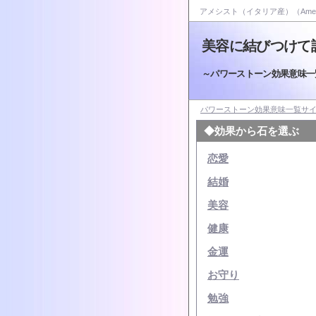
アメシスト（イタリア産）（Ameth
美容に結びつけて
～パワーストーン効果意味一
パワーストーン効果意味一覧サ
◆効果から石を選ぶ
恋愛
結婚
美容
健康
金運
お守り
勉強