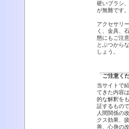
硬いブラシ
が無難です
アクセサリ
く、金具、
態にもご注
とぶつから
しょう。
ご注意く
当サイトで
てきた内容
的な解釈を
証するもの
人間関係の
クス効果、
善、心身の