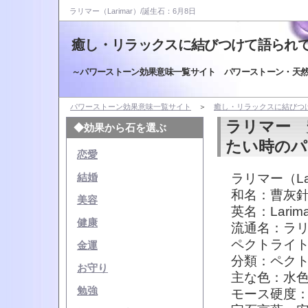
ラリマー（Larimar）/誕生石：6月8日
癒し・リラックスに結びつけて語られ
～パワーストーン効果意味一覧サイト パワーストーン・天
パワーストーン効果意味一覧サイト
＞
癒し・リラックスに結びつ
ラリマー 
◆効果から石を選ぶ
たい時のパ
恋愛
ラリマー（La
結婚
和名：曹灰
美容
英名：Larimar 
健康
流通名：ラ
ペクトライ
金運
分類：ペク
お守り
主な色：水
勉強
モース硬度：4