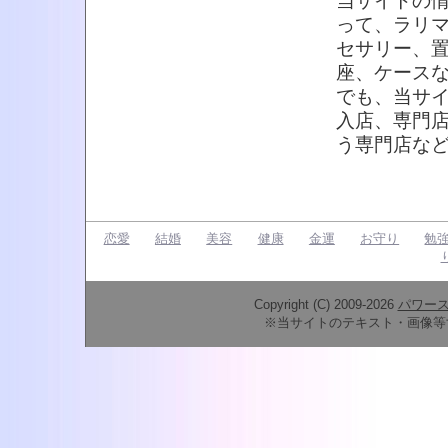
当サイトの
って、ラリ
セサリー、
座、ケース
でも、当サ
入店、専門
う専門店な
恋愛
結婚
美容
健康
金運
お守り
勉
Copyright (C) 2009-2026
パワー
※当サイトのテキスト・画像等