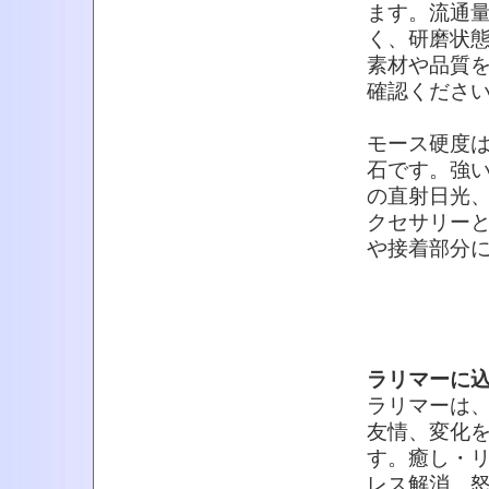
ます。流通
く、研磨状
素材や品質
確認くださ
モース硬度は
石です。強
の直射日光
クセサリー
や接着部分
ラリマーに
ラリマーは
友情、変化
す。癒し・
レス解消、