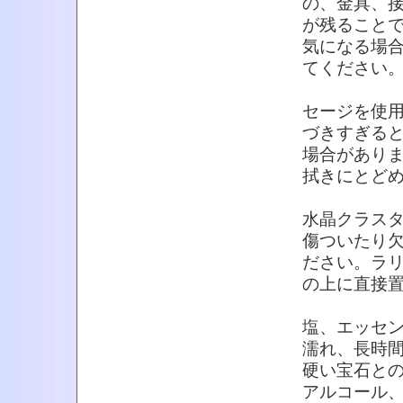
の、金具、
が残ること
気になる場
てください
セージを使
づきすぎる
場合があり
拭きにとど
水晶クラス
傷ついたり
ださい。ラ
の上に直接
塩、エッセ
濡れ、長時
硬い宝石と
アルコール