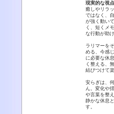
現実的な視
癒しやリラ
ではなく、
が強く動い
く、短くメ
な行動が助
ラリマーを
める、今感
に必要な休
く整える、
結びつけて
安らぎは、
ん。変化や
や言葉を整
静かな休息
す。