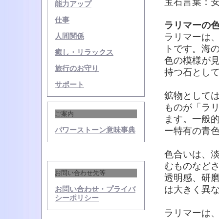
宝石言葉：
能力アップ
仕事
ラリマーの
ラリマーは
人間関係
トです。海
癒し・リラックス
色の模様が
旅行のお守り
持つ石とし
サポート
鉱物として
ものが「ラ
ご案内
ます。一般
ー特有の青
パワーストーン意味事典
色合いは、
むものなど
お問い合わせ先等
透明感、研
は大きく異
お問い合わせ・プライバ
シーポリシー
ラリマーは