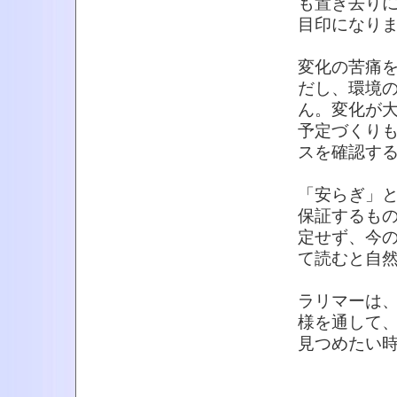
も置き去り
目印になり
変化の苦痛
だし、環境
ん。変化が
予定づくり
スを確認す
「安らぎ」
保証するも
定せず、今
て読むと自
ラリマーは
様を通して
見つめたい