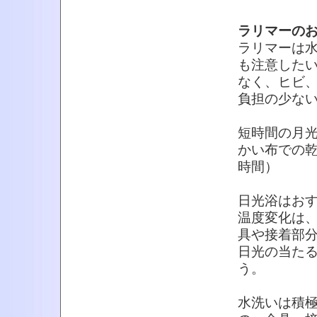
ラリマーの
ラリマーは
も注意した
なく、ヒビ
負担の少な
短時間の月光
かい布での乾
時間）
日光浴はお
温度変化は
具や接着部
日光の当た
う。
水洗いは積