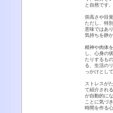
と自然です
崇高さや目
ただし、特
意味ではあ
気持ちを静
精神や肉体
し、心身の
たりするも
る、生活の
っかけとし
ストレスが
て紹介され
が自動的に
ことに気づ
時間を作る