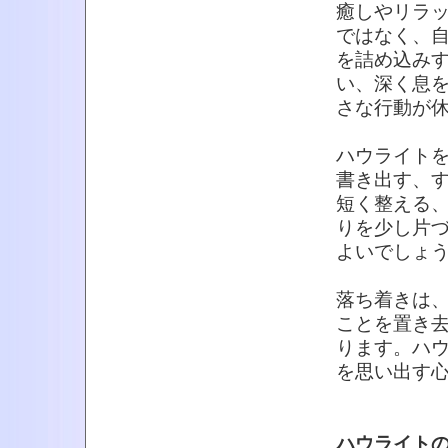
癒しやリラ
ではなく、
を詰め込み
い、深く息
さな行動が
ハウライト
書き出す、
短く整える
りを少し片
よいでしょ
落ち着きは
ことを置き
ります。ハ
を思い出す
ハウライト