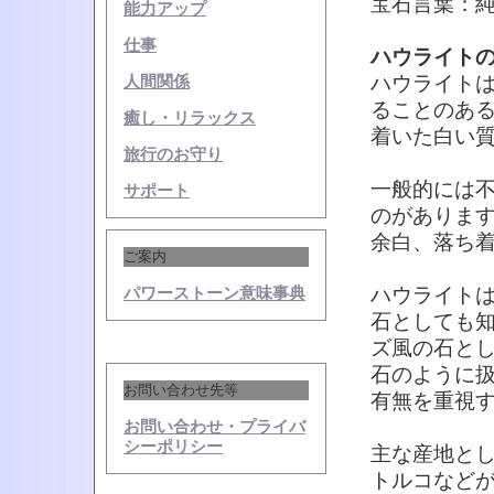
宝石言葉：
能力アップ
仕事
ハウライト
ハウライト
人間関係
ることのあ
癒し・リラックス
着いた白い
旅行のお守り
一般的には
サポート
のがありま
余白、落ち
ご案内
ハウライト
パワーストーン意味事典
石としても
ズ風の石と
石のように
お問い合わせ先等
有無を重視
お問い合わせ・プライバ
シーポリシー
主な産地と
トルコなど