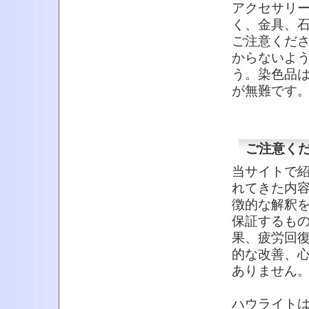
アクセサリ
く、金具、
ご注意くだ
からないよ
う。染色品
が無難です
ご注意く
当サイトで
れてきた内
徴的な解釈
保証するも
果、疲労回
的な改善、
ありません
ハウライト