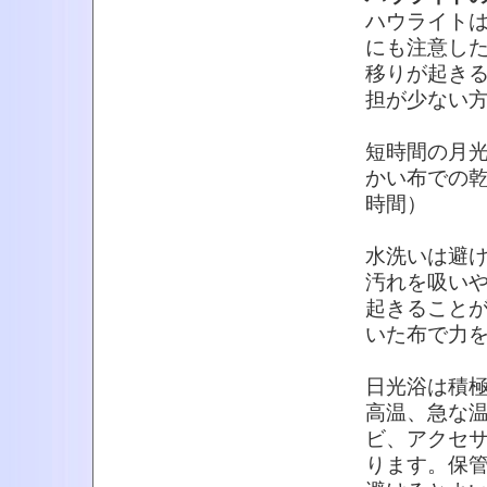
ハウライトは
にも注意し
移りが起き
担が少ない
短時間の月光
かい布での乾
時間）
水洗いは避
汚れを吸い
起きること
いた布で力
日光浴は積
高温、急な
ビ、アクセ
ります。保