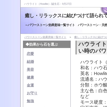
ハウライト（Howlite）/誕生石：9月27日
癒し・リラックスに結びつけて語られ
～パワーストーン効果意味一覧サイト パワーストーン・天
パワーストーン効果意味一覧サイト
＞
癒し・リラックスに結びつ
ハウライト
◆効果から石を選ぶ
い時のパワ
恋愛
ハウライト（H
結婚
和名：ハウ
美容
英名：Howlit
健康
流通名：ハ
分類：ホウ
金運
主な色：白
お守り
など
勉強
モース硬度：