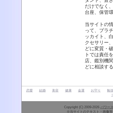
ダント、置
だけでなく
台座、保管
当サイトの
って、プラ
ッカイト、
クセサリー
どに変質・
トでは責任
店、鑑別機
どに相談す
恋愛
結婚
美容
健康
金運
お守り
勉
Copyright (C) 2009-2026
パワー
※当サイトのテキスト・画像等