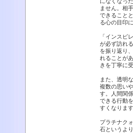
になくなっ
ません。相
できること
る心の目印
「インスピ
が必ず訪れ
を振り返り
れることが
きを丁寧に
また、透明
複数の思い
す。人間関
できる行動
すくなりま
プラチナク
石というよ