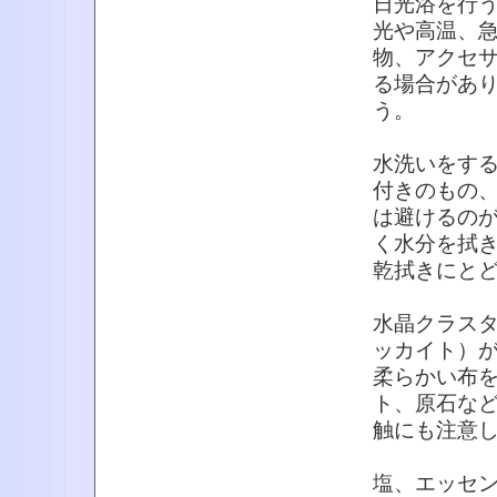
日光浴を行
光や高温、
物、アクセ
る場合があ
う。
水洗いをす
付きのもの
は避けるの
く水分を拭
乾拭きにと
水晶クラス
ッカイト）
柔らかい布
ト、原石な
触にも注意
塩、エッセ