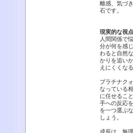
離感、気づ
石です。
現実的な視
人間関係で
分が何を感
わると自然
かりを追い
えにくくな
プラチナク
なっている
に任せるこ
手への反応
を一つ選ぶ
しょう。
成長は、無