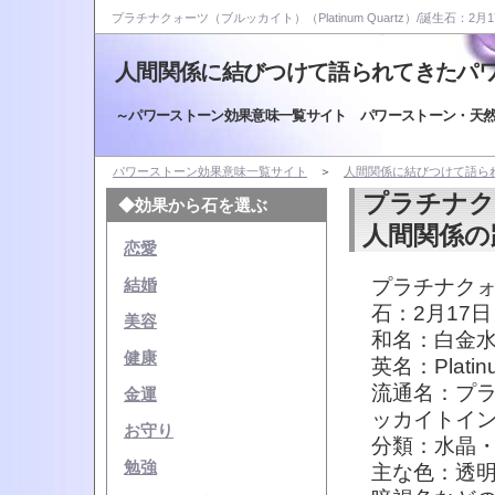
プラチナクォーツ（ブルッカイト）（Platinum Quartz）/誕生石：2月1
人間関係に結びつけて語られてきたパ
～パワーストーン効果意味一覧サイト パワーストーン・天
パワーストーン効果意味一覧サイト
＞
人間関係に結びつけて語ら
プラチナク
◆効果から石を選ぶ
人間関係の
恋愛
プラチナクォー
結婚
石：2月17日
美容
和名：白金
健康
英名：Platinum 
流通名：プ
金運
ッカイトイ
お守り
分類：水晶
勉強
主な色：透