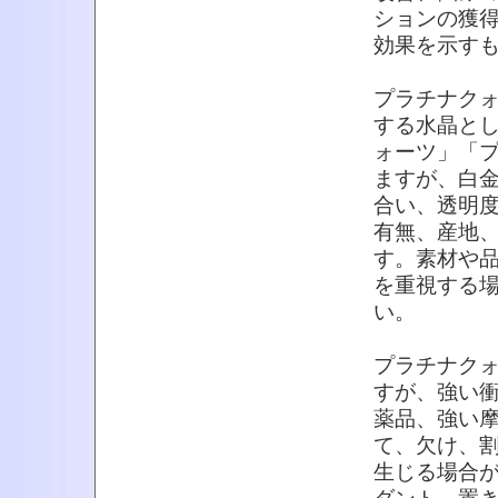
ションの獲
効果を示す
プラチナク
する水晶と
ォーツ」「
ますが、白
合い、透明
有無、産地
す。素材や
を重視する
い。
プラチナク
すが、強い
薬品、強い
て、欠け、
生じる場合