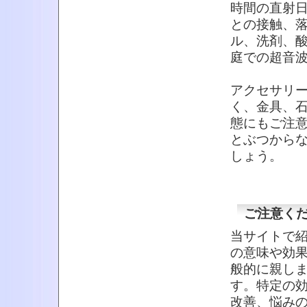
時間の直射
との接触、
ル、洗剤、
庭での超音
アクセサリ
く、金具、
態にもご注
とぶつから
しょう。
ご注意く
当サイトで
の意味や効
般的に親し
す。特定の
改善、悩み