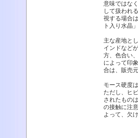
意味ではな
して扱われ
視する場合
ト入り水晶
主な産地と
インドなど
方、色合い
によって印
合は、販売
モース硬度
ただし、ヒ
されたもの
の接触に注
よって、欠