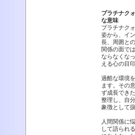
プラチナク
な意味
プラチナク
姿から、イ
長、周囲と
関係の面で
ならなくな
える心の目
過酷な環境
ます。その
ず成長でき
整理し、自
象徴として
人間関係に
して語られ