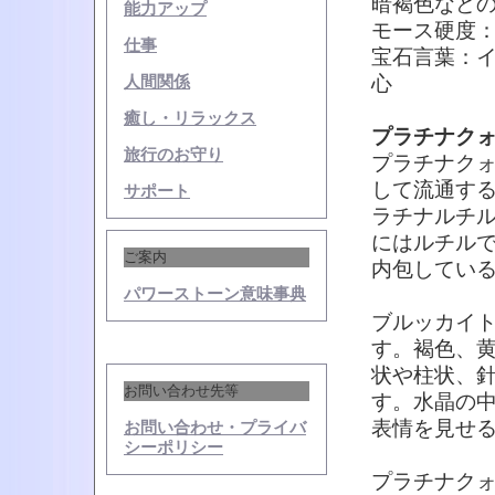
暗褐色など
能力アップ
モース硬度：
仕事
宝石言葉：
心
人間関係
癒し・リラックス
プラチナク
旅行のお守り
プラチナク
して流通す
サポート
ラチナルチ
にはルチル
ご案内
内包してい
パワーストーン意味事典
ブルッカイ
す。褐色、
状や柱状、
お問い合わせ先等
す。水晶の
表情を見せ
お問い合わせ・プライバ
シーポリシー
プラチナク