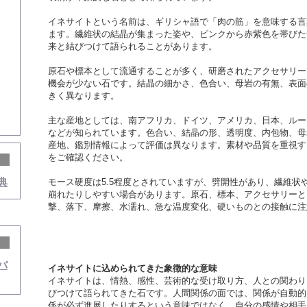
イネサイトという名前は、ギリシャ語で「肉の筋」を意味する言
ます。繊維状の結晶が集まった姿や、ピンクから赤紫色を帯びた
来と結びつけて語られることがあります。
原石や標本として流通することが多く、研磨されたアクセサリー
機会が少ない石です。結晶の細かさ、色合い、母岩の有無、表面
きく異なります。
主な産地としては、南アフリカ、ドイツ、アメリカ、日本、ルー
などが知られています。色合い、結晶の形、透明度、内包物、母
産地、鑑別情報によって評価は異なります。素材や品質を重視す
をご確認ください。
典
モース硬度は5.5程度とされていますが、劈開性があり、繊維状
崩れたりしやすい場合があります。原石、標本、アクセサリーと
撃、落下、摩擦、水濡れ、急な温度変化、硬いものとの接触に注
バ
イネサイトに込められてきた象徴的な意味
イネサイトは、情熱、感性、芸術的な受け取り方、人との関わり
びつけて語られてきた石です。人間関係の面では、関係が自動的
係が必ず進展したりするという意味ではなく、自分の感情や相手