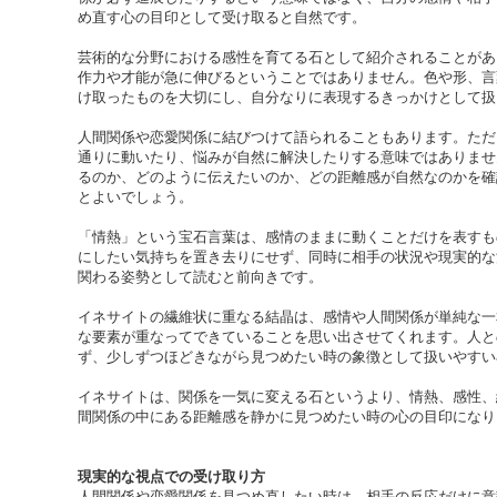
め直す心の目印として受け取ると自然です。
芸術的な分野における感性を育てる石として紹介されることがあ
作力や才能が急に伸びるということではありません。色や形、言
け取ったものを大切にし、自分なりに表現するきっかけとして扱
人間関係や恋愛関係に結びつけて語られることもあります。ただ
通りに動いたり、悩みが自然に解決したりする意味ではありませ
るのか、どのように伝えたいのか、どの距離感が自然なのかを確
とよいでしょう。
「情熱」という宝石言葉は、感情のままに動くことだけを表すも
にしたい気持ちを置き去りにせず、同時に相手の状況や現実的な
関わる姿勢として読むと前向きです。
イネサイトの繊維状に重なる結晶は、感情や人間関係が単純な一
な要素が重なってできていることを思い出させてくれます。人と
ず、少しずつほどきながら見つめたい時の象徴として扱いやすい
イネサイトは、関係を一気に変える石というより、情熱、感性、
間関係の中にある距離感を静かに見つめたい時の心の目印になり
現実的な視点での受け取り方
人間関係や恋愛関係を見つめ直したい時は、相手の反応だけに意