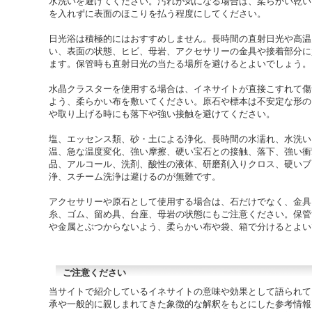
水洗いを避けてください。汚れが気になる場合は、柔らかい乾い
を入れずに表面のほこりを払う程度にしてください。
日光浴は積極的にはおすすめしません。長時間の直射日光や高温
い、表面の状態、ヒビ、母岩、アクセサリーの金具や接着部分に
ます。保管時も直射日光の当たる場所を避けるとよいでしょう。
水晶クラスターを使用する場合は、イネサイトが直接こすれて傷
よう、柔らかい布を敷いてください。原石や標本は不安定な形の
や取り上げる時にも落下や強い接触を避けてください。
塩、エッセンス類、砂・土による浄化、長時間の水濡れ、水洗い
温、急な温度変化、強い摩擦、硬い宝石との接触、落下、強い衝
品、アルコール、洗剤、酸性の液体、研磨剤入りクロス、硬いブ
浄、スチーム洗浄は避けるのが無難です。
アクセサリーや原石として使用する場合は、石だけでなく、金具
糸、ゴム、留め具、台座、母岩の状態にもご注意ください。保管
や金属とぶつからないよう、柔らかい布や袋、箱で分けるとよい
ご注意ください
当サイトで紹介しているイネサイトの意味や効果として語られて
承や一般的に親しまれてきた象徴的な解釈をもとにした参考情報