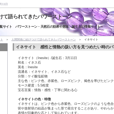
月11日
けて語られてきたパワーストーン
覧サイト パワーストーン・天然石の効果や意味、誕生石の情報サイト～
イト
＞
人間関係に結びつけて語られてきたパワーストーン
＞ イネサイト
イネサイト 感性と情熱の扱い方を見つめたい時のパ
イネサイト（Inesite）/誕生石：3月11日
和名：イネス石
英名：Inesite
流通名：イネサイト、イネス石など
分類：ケイ酸塩鉱物
主な色：ピンク色、赤紫色、ローズピンク、褐色を帯びたピンク
モース硬度：5.5程度
宝石言葉：情熱・感性・丁寧に関わる心
イネサイトの色・特徴
イネサイトは、ピンク色から赤紫色、ローズピンクのような色合
状や放射状の結晶が集まった形で産出することがあり、やわらか
表情が印象的な石として知られています。