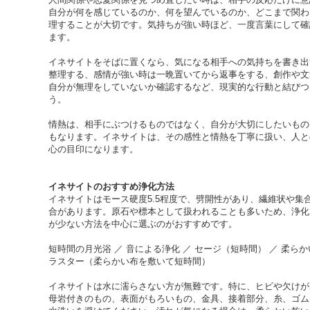
自分が何を感じているのか、何を望んでいるのか、どこまで関わ
理することが大切です。気持ちが強い時ほど、一度言葉にして確
ます。
イネサイトをそばに置くなら、気になる相手への気持ちを書き出
整理する、感情が強い時は一晩置いてから返事をする、創作や文
自分が無理をしていないか確認するなど、現実的な行動と結びつ
う。
情熱は、相手にぶつけるものではなく、自分が大切にしたいもの
もなります。イネサイトは、その感性と情熱を丁寧に扱い、人と
心の目印になります。
イネサイトのおすすめ浄化方法
イネサイトはモース硬度5.5程度で、劈開性があり、繊維状や集
合があります。原石や標本として扱われることも多いため、浄化
が少ない方法を中心に選ぶのがおすすめです。
短時間の月光浴 ／ 音による浄化 ／ セージ（短時間） ／ 柔らか
ラスター（柔らかい布を敷いて短時間）
イネサイトは水に濡らさない方が無難です。特に、ヒビや欠けが
母岩付きのもの、表面がもろいもの、金具、接着部分、糸、ゴム