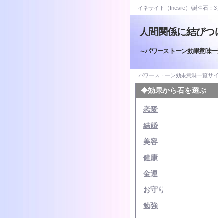
イネサイト（Inesite）/誕生石：3
人間関係に結びつ
～パワーストーン効果意味一
パワーストーン効果意味一覧サ
◆効果から石を選ぶ
恋愛
結婚
美容
健康
金運
お守り
勉強