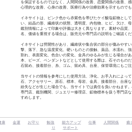
を保証するものではなく、人間関係の改善、恋愛関係の改善、感
心理的な改善、心身の改善、医療行為や治療効果を示すものでも
イネサイトは、ピンク色から赤紫色を帯びたケイ酸塩鉱物として
い、結晶の形、繊維状の状態、透明度、内包物、ヒビ、欠け、母
鑑別情報によって印象や評価は大きく異なります。素材や品質、
名、価値を重視する場合は、販売元や専門店の説明をご確認くだ
イネサイトは劈開性があり、繊維状や集合状の部分が傷みやすい
撃、落下、急な温度変化、硬いものとの接触、薬品、水濡れ、強
割れ、表面変化、色合いの変化、金具のゆるみが生じる場合があ
本、ビーズ、ペンダントなどとして使用する際は、石そのものだ
石留め、接着部分、糸、ゴム、留め具、台座、保管環境にもご注
当サイトの情報を参考にした使用方法、浄化、お手入れによって
石、アクセサリー、原石、標本、母岩、金具、接着部分、台座な
紛失などが生じた場合でも、当サイトでは責任を負いかねます。
専門店、鑑別機関、ジュエリー修理店、鉱物標本を扱う専門店な
すめします。
健康
金運
お守り
勉強
能力アップ
仕事
人間関係
癒
り
サポート