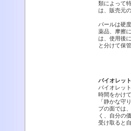
類によって
は、販売元
パールは硬
薬品、摩擦
は、使用後
と分けて保
バイオレッ
バイオレッ
時間をかけ
「静かな守
プの面では
く、自分の
受け取ると