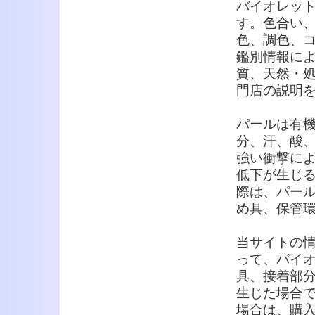
バイオレッ
す。色合い
色、調色、
鑑別情報に
質、天然・
門店の説明
パールは有
分、汗、酸
強い衝撃に
低下が生じ
際は、パー
め具、保管
当サイトの
って、バイ
具、接着部
生じた場合
場合は、購