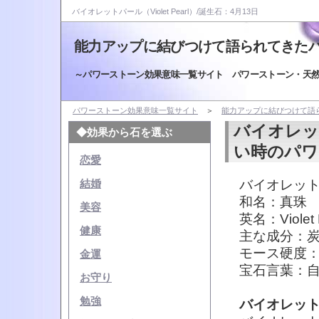
バイオレットパール（Violet Pearl）/誕生石：4月13日
能力アップに結びつけて語られてきた
～パワーストーン効果意味一覧サイト パワーストーン・天
パワーストーン効果意味一覧サイト
＞
能力アップに結びつけて語
バイオレッ
◆効果から石を選ぶ
い時のパワ
恋愛
バイオレットパー
結婚
和名：真珠
美容
英名：Violet 
健康
主な成分：
モース硬度：2
金運
宝石言葉：
お守り
勉強
バイオレッ