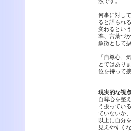
然です。
何事に対し
ると語られ
変わるとい
準、言葉づ
象徴として
「自尊心、
とではあり
位を持って
現実的な視
自尊心を整
う扱ってい
ていないか
以上に自分
見えやすく