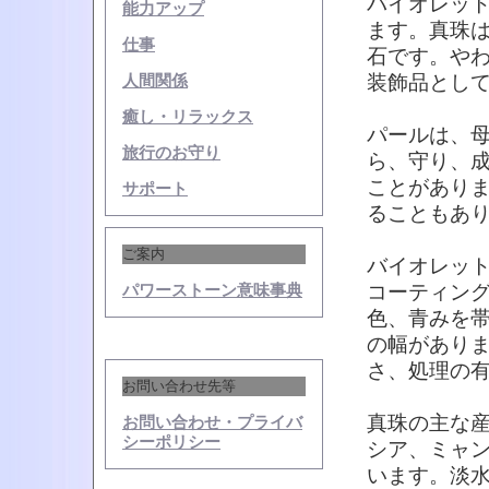
バイオレッ
能力アップ
ます。真珠
仕事
石です。や
装飾品とし
人間関係
癒し・リラックス
パールは、
旅行のお守り
ら、守り、
ことがあり
サポート
ることもあ
ご案内
バイオレッ
コーティン
パワーストーン意味事典
色、青みを
の幅があり
さ、処理の
お問い合わせ先等
真珠の主な
お問い合わせ・プライバ
シーポリシー
シア、ミャ
います。淡