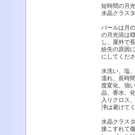
短時間の月光
水晶クラス
パールは月
の月光浴は
し、屋外で
紛失の原因
にしてくだ
水洗い、塩
濡れ、長時
度変化、強
品、香水、
入りクロス
浄は避けて
水晶クラス
接こすれて