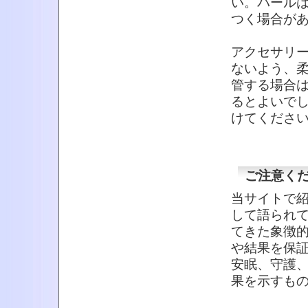
い。パール
つく場合が
アクセサリ
ないよう、
管する場合
るとよいで
けてくださ
ご注意く
当サイトで
して語られ
てきた象徴
や結果を保
安眠、守護
果を示すも