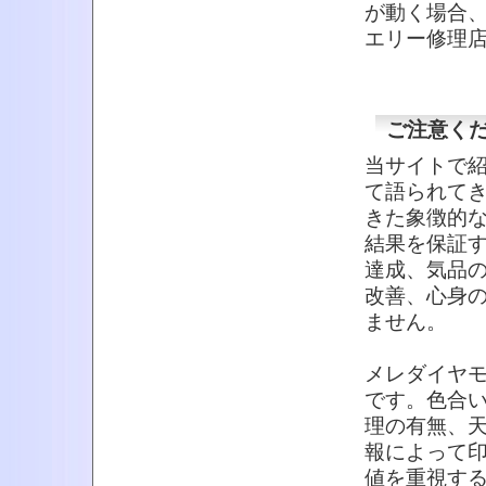
が動く場合
エリー修理
ご注意く
当サイトで
て語られて
きた象徴的
結果を保証
達成、気品
改善、心身
ません。
メレダイヤ
です。色合
理の有無、
報によって
値を重視す