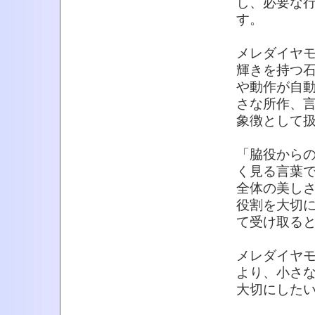
し、必要な
す。
メレダイヤ
輝きを持つ
や動作が自
さな所作、
象徴として
「脇役から
く見る言葉
全体の美し
役割を大切
て受け取る
メレダイヤ
より、小さ
大切にした