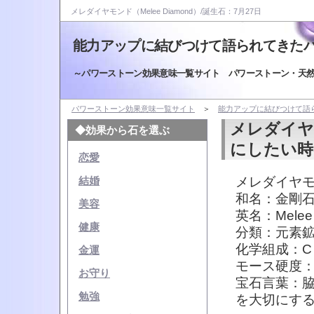
メレダイヤモンド（Melee Diamond）/誕生石：7月27日
能力アップに結びつけて語られてきた
～パワーストーン効果意味一覧サイト パワーストーン・天
パワーストーン効果意味一覧サイト
＞
能力アップに結びつけて語
メレダイヤ
◆効果から石を選ぶ
にしたい時
恋愛
メレダイヤモン
結婚
和名：金剛
美容
英名：Melee 
健康
分類：元素
化学組成：C
金運
モース硬度：
お守り
宝石言葉：
勉強
を大切にす