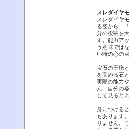
メレダイヤ
メレダイヤ
る姿から、
分の役割を
す。能力ア
う意味では
い時の心の
宝石の王様
を高める石
実際の能力
ん。自分の
して見ると
身につける
もあります
りません。