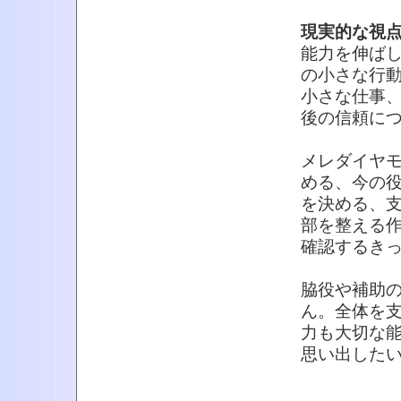
現実的な視
能力を伸ば
の小さな行
小さな仕事
後の信頼に
メレダイヤ
める、今の
を決める、
部を整える
確認するき
脇役や補助
ん。全体を
力も大切な
思い出した