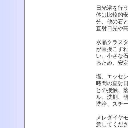
日光浴を行
体は比較的
分、他の石
直射日光や
水晶クラス
が直接こす
い。小さな
るため、安
塩、エッセ
時間の直射
との接触、
ル、洗剤、
洗浄、スチ
メレダイヤ
意してくだ