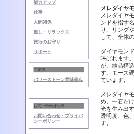
能力アップ
メレダイヤ
仕事
メレダイヤ
ンドを指す
人間関係
り、リング
癒し・リラックス
して、全体
旅行のお守り
ダイヤモン
サポート
呼ばれます
が、結晶構
ご案内
す。モース硬
ています。
パワーストーン意味事典
メレダイヤ
め、一石だ
お問い合わせ先等
光を生み出
透明度、色
お問い合わせ・プライバ
シーポリシー
す。