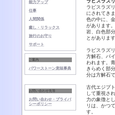
ラピスラズ
能力アップ
ラピスラズ
仕事
にされてき
色の中に、
人間関係
があります
癒し・リラックス
岩、白色部
旅行のお守り
とがありま
サポート
ラピスラズ
方解石、パ
ご案内
われます。
きらめく部
パワーストーン意味事典
分は方解石
古代エジプ
お問い合わせ先等
して重視さ
力の象徴と
お問い合わせ・プライバ
シーポリシー
リは、かつ
す。