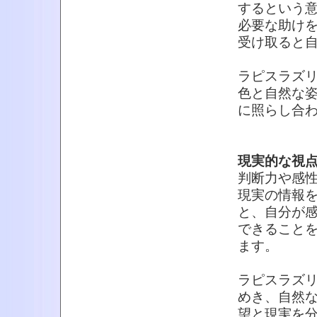
するという
必要な助け
受け取ると
ラピスラズ
色と自然な
に照らし合
現実的な視
判断力や感
現実の情報
と、自分が
できること
ます。
ラピスラズ
めき、自然
望と現実を