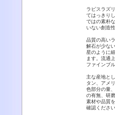
ラピスラズ
てはっきり
ではの素朴
いない創造
品質の高い
解石が少な
星のように
ます。流通
ファインブ
主な産地と
タン、アメ
色部分の量
の有無、研
素材や品質
確認くださ