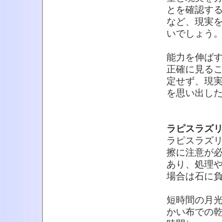
とを確認す
など、現実
いでしょう
能力を伸ば
正確に見る
定せず、現
を思い出し
ラピスラズ
ラピスラズ
擦に注意が
あり、処理
場合は石に
短時間の月光
かい布での乾