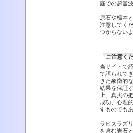
庭での超音
原石や標本
注意してく
つからない
ご注意く
当サイトで
て語られて
きた象徴的
結果を保証
上、真実の
成功、心理
すものでも
ラピスラズ
を含む岩石