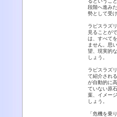
るというこ
段階へ進み
勢として受
ラピスラズ
見ることが
は、すべて
ません。思
望、現実的
しょう。
ラピスラズ
て紹介され
が自動的に
ていない原
葉、イメー
しょう。
「危機を乗