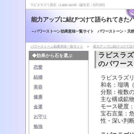
ラピスラズリ原石（Lapis lazuli）/誕生石：5月19日
能力アップに結びつけて語られてきた
～パワーストーン効果意味一覧サイト パワーストーン・天
パワーストーン効果意味一覧サイト
＞
能力アップに結びつけて語
ラピスラズ
◆効果から石を選ぶ
のパワース
恋愛
ラピスラズリ原石
結婚
和名：瑠璃
美容
分類：複数
健康
主な構成鉱
モース硬度：
金運
宝石言葉：
お守り
性・深い判
勉強