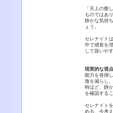
「天上の癒
ものではあ
静かな気持
ょう。
セレナイト
中で感覚を
して扱いや
現実的な視
能力を発揮
激を減らし
時ほど、静
を確認する
セレナイト
める、今考