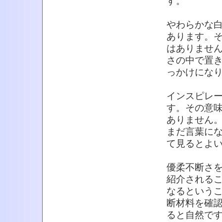
す。
やわらかな
あります。
はありませ
さの中で置
っかけにな
インスピレ
す。その意
ありません
まだ言葉に
て見るとよ
優柔不断さ
紹介される
なるという
断材料を確
ると自然で