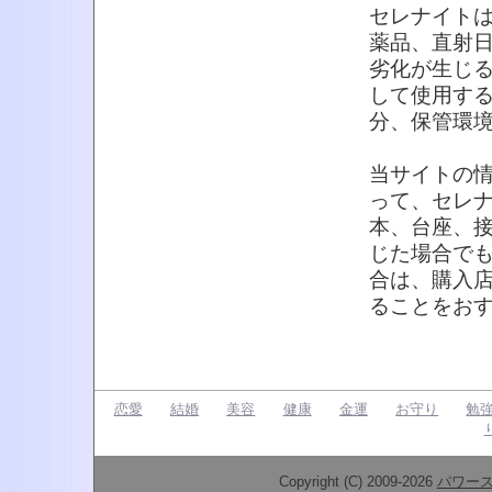
セレナイト
薬品、直射
劣化が生じ
して使用す
分、保管環
当サイトの
って、セレ
本、台座、
じた場合で
合は、購入
ることをお
恋愛
結婚
美容
健康
金運
お守り
勉
Copyright (C) 2009-2026
パワー