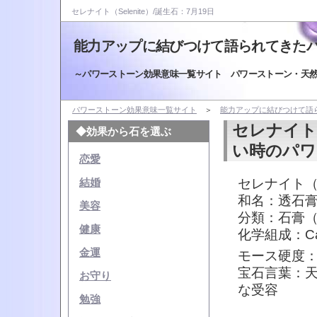
セレナイト（Selenite）/誕生石：7月19日
能力アップに結びつけて語られてきた
～パワーストーン効果意味一覧サイト パワーストーン・天
パワーストーン効果意味一覧サイト
＞
能力アップに結びつけて語
セレナイト
◆効果から石を選ぶ
い時のパワ
恋愛
セレナイト（S
結婚
和名：透石
美容
分類：石膏
健康
化学組成：C
金運
モース硬度：
宝石言葉：
お守り
な受容
勉強