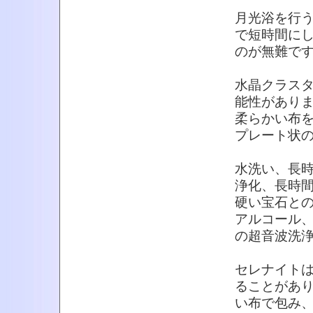
月光浴を行
で短時間に
のが無難で
水晶クラス
能性があり
柔らかい布
プレート状
水洗い、長
浄化、長時
硬い宝石と
アルコール
の超音波洗
セレナイト
ることがあ
い布で包み