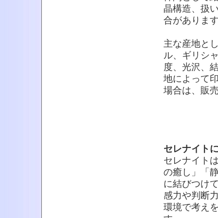
晶構造、扱
合がありま
主な産地と
ル、ギリシ
度、光沢、
地によって
場合は、販
セレナイト
セレナイト
の癒し」「
に結びつけ
感力や判断
環境で考え