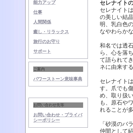
セレナイト
能力アップ
セレナイト
仕事
の美しい結
人間関係
明、乳白色
なやわらか
癒し・リラックス
旅行のお守り
和名では透
サポート
ら、心を落
て語られて
ネに由来す
ご案内
パワーストーン意味事典
セレナイト
す。爪でも
め、取り扱
も、原石や
お問い合わせ先等
れることが
お問い合わせ・プライバ
シーポリシー
「砂漠のバ
仲間として