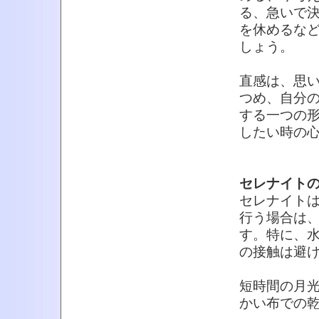
る、急いで
を休めるな
しょう。
直感は、思
つめ、自分
する一つの
したい時の
セレナイト
セレナイト
行う場合は
す。特に、
の接触は避
短時間の月光
かい布での