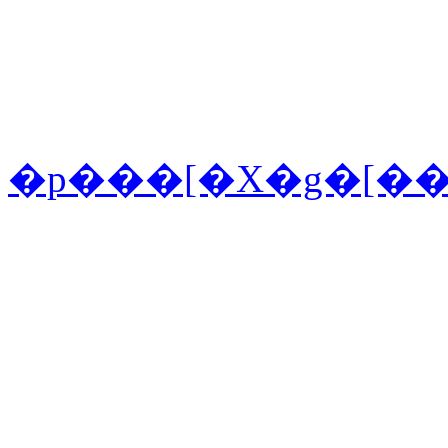
�p���[�X�g�[�