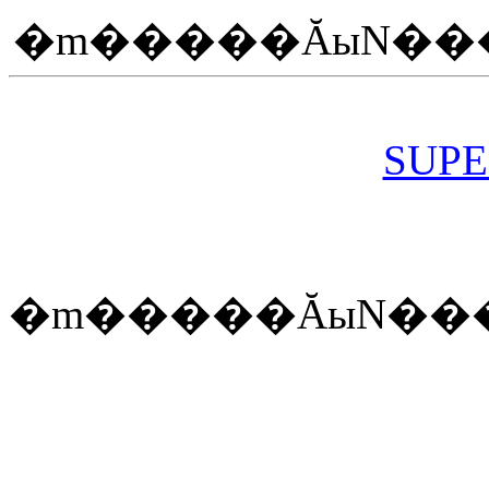
�m�����ĂыN���
SUPE
�m�����ĂыN��