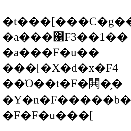
�t���[���C�g���΁
�a���΁F3��1��
�a���F�u��
���[�X�d�x�F4
��Ό��t�F�閧�̗�
�Y�n�F�����b
�F�F�u���[