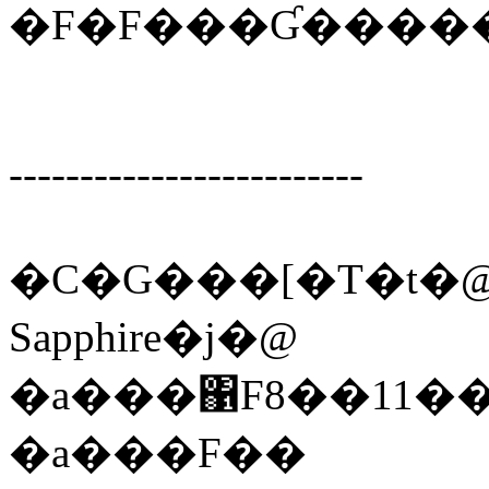
�F�F���Ɠ�����
-------------------------
�C�G���[�T�t�@�
Sapphire�j�@
�a���΁F8��11�
�a���F��