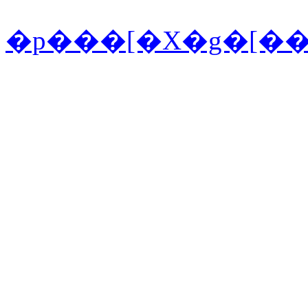
�p���[�X�g�[�