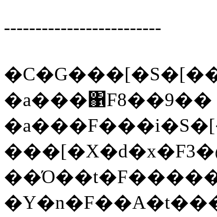
-------------------------
�C�G���[�S�[���h
�a���΁F8��9��
�a���F���i�S�[
���[�X�d�x�F3�
��Ό��t�F����
�Y�n�F��A�t��