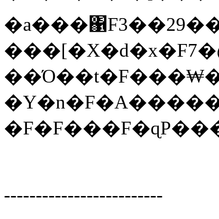
�a���΁F3��29�
���[�X�d�x�F7�
��Ό��t�F���₩
�Y�n�F�A����
�F�F���F�ɋP��
-------------------------