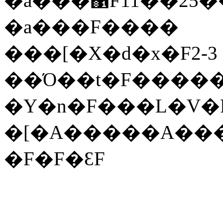
�a���΁F11��25�
�a���F����
���[�X�d�x�F2-3
��Ό��t�F����
�Y�n�F���L�V�
�[�A�����A��
�F�F�ԐF