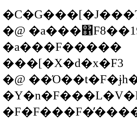
�C�G���[�J���T�C�
�@ �a���΁F8��
�a���F�����
���[�X�d�x�F3
�@ ��Ό��t�F�ɉh
�Y�n�F���L�V�
�F�F���F�̓��