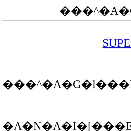
���^�A�
SUPE
���^�A�G�l���
�A�N�A�I�[���E�iA