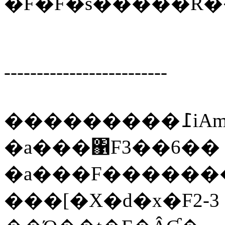
-------------------------
������
�a���΁F3��6��
�a���F������
���[�X�d�x�F2-3