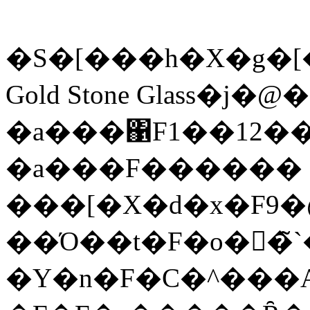
�S�[���h�X�g�[
Gold Stone Glass�j�@
�a���΁F1��12�
�a���F������
���[�X�d�x�F9�
��Ό��t�F�o��̃
�Y�n�F�C�^���