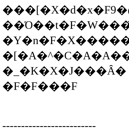
���[�X�d�x�F9�
�Y�n�F�X����
�[�A�^�C�A�A�
�_�K�X�J���Ȃ�
�F�F���F
-------------------------