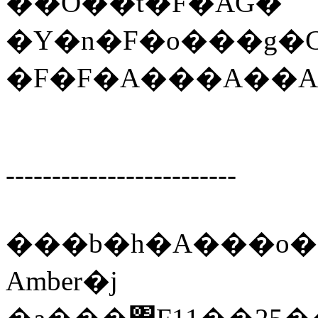
��Ό��t�F�ÂƓ�
�Y�n�F�o���g�C
�F�F�A���A��
-------------------------
���b�h�A���o�[
Amber�j