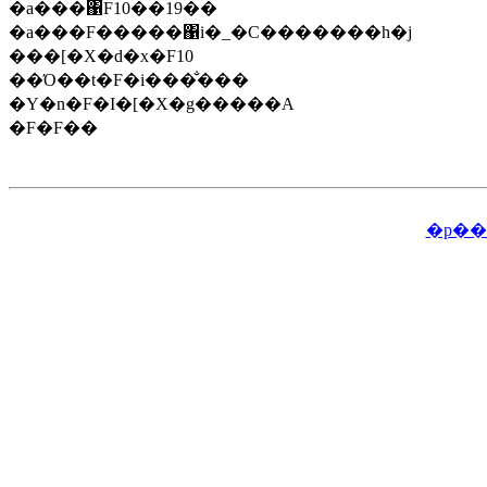
�a���΁F10��19��
�a���F�����΁i�_�C�������h�j
���[�X�d�x�F10
��Ό��t�F�i���̐���
�Y�n�F�I�[�X�g�����A
�F�F��
�p��