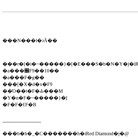
���N���l�ɂȂ��
���r�[�i�~�����}�[�E���S�b�N�Y�j�iR
�a���΁F9��10��
�a���F�g��
���[�X�d�x�F9
��Ό��t�F�Ԃ���M
�Y�n�F�~�����}�[
�F�F�ԐF�B
-------------------------
���b�h�_�C�������h�iRed Diamond�j�@