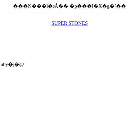
���N���l�ɂȂ�� �p���[�X�g�[��
SUPER STONES
uby�j�@