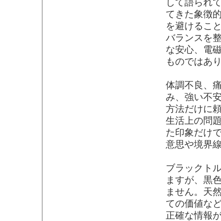
して語られ
てきた象徴
を避けるこ
バランスを
な安心、電
ものではあ
体調不良、
み、強い不
方法だけに
生活上の問
た印象だけ
意思や境界
ブラックト
ますが、黒
ません。天
ての価値な
正確な情報