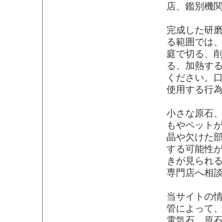
店、鑑別機
完成した研
る範囲では
庭で切る、
る、加熱す
ください。
使用する行
小さな原石
もやペット
晶や欠けた
する可能性
きが見られ
専門店へ相
当サイトの
管によって
電気石、原