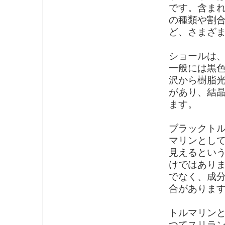
です。含ま
の種類や割
ど、さまざ
ショールは
一般には黒
沢から樹脂
があり、結
ます。
ブラックト
マリンとし
見えるとい
けではあり
でなく、成
合がありま
トルマリン
つてスリラ