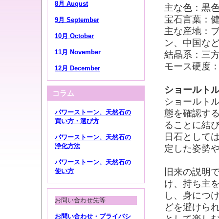
8月 August
主な色：黒
宝石言葉：
9月 September
主な産地：
10月 October
ン、中国な
11月 November
結晶系：三
モース硬度：
12月 December
ショールト
コラム
ショールト
態を確認す
パワーストーン、天然石の
買い方・選び方
ることに結び
日石として
パワーストーン、天然石の
浄化方法
定した姿勢
パワーストーン、天然石の
旧来の説明
使い方
け、持ち主
し、身につ
お問い合わせ先等
どを避けら
お問い合わせ・プライバシ
として楽し