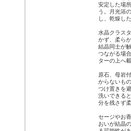
安定した場
う。月光浴
し、乾燥し
水晶クラス
かず、柔ら
結晶同士が
つながる場
ターの上へ
原石、母岩
からないも
つけ置きを
洗いできる
分を残さず
セージやお
おいが結晶
る可能性が