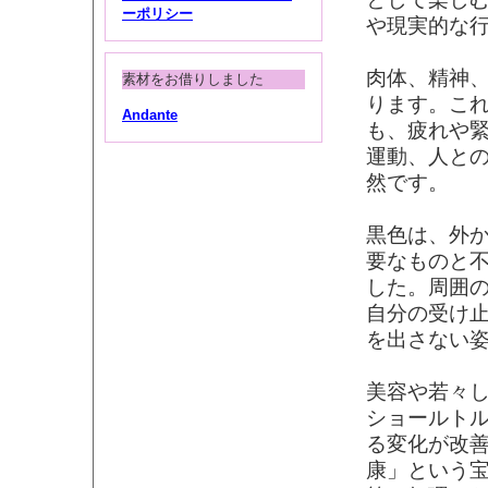
ーポリシー
や現実的な
肉体、精神
素材をお借りしました
ります。こ
Andante
も、疲れや
運動、人と
然です。
黒色は、外
要なものと
した。周囲
自分の受け
を出さない
美容や若々
ショールト
る変化が改
康」という