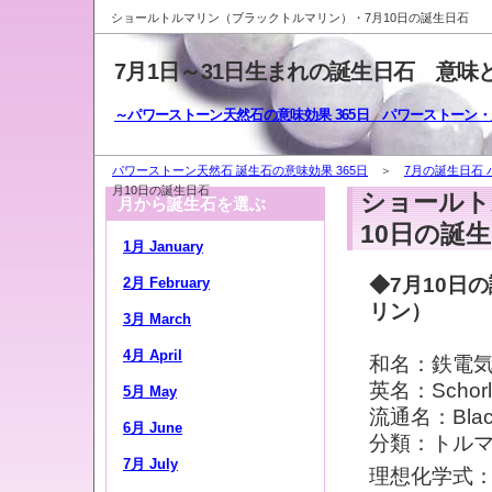
ショールトルマリン（ブラックトルマリン）・7月10日の誕生日石
7月1日～31日生まれの誕生日石 意味
～パワーストーン天然石の意味効果 365日 パワーストーン
パワーストーン天然石 誕生石の意味効果 365日
＞
7月の誕生日石
月10日の誕生日石
ショールト
月から誕生石を選ぶ
10日の誕
1月 January
◆7月10日
2月 February
リン）
3月 March
4月 April
和名：鉄電
英名：Schorl
5月 May
流通名：Blac
6月 June
分類：トル
7月 July
理想化学式：