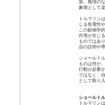
策、無理の
象徴として
トルマリン
じる焦電性
この鉱物学
作用が生じ
ものではあ
品の説明や
ショールト
ものは何か
行動が必要
ではなく、
として取り
ショールト
トルマリン